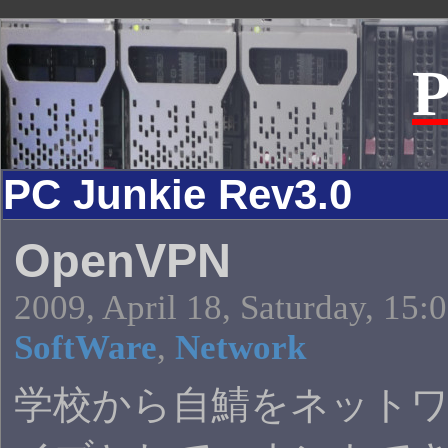
P
PC Junkie Rev3.0
OpenVPN
2009, April 18, Saturday, 15:
SoftWare
,
Network
学校から自鯖をネット