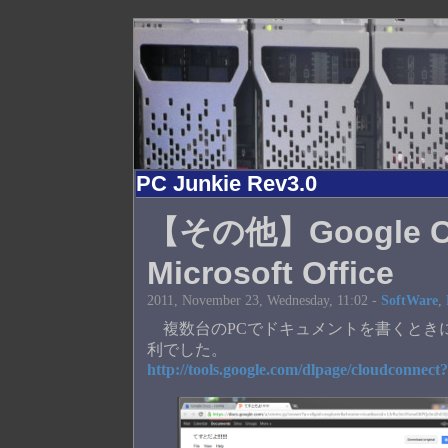
PC Junkie Rev3.0
【その他】Google Clo
Microsoft Office
2011, November 23, Wednesday, 11:02 -
SoftWare
,
複数台のPCでドキュメントを書くとき
利でした。
http://tools.google.com/dlpage/cloudconnect