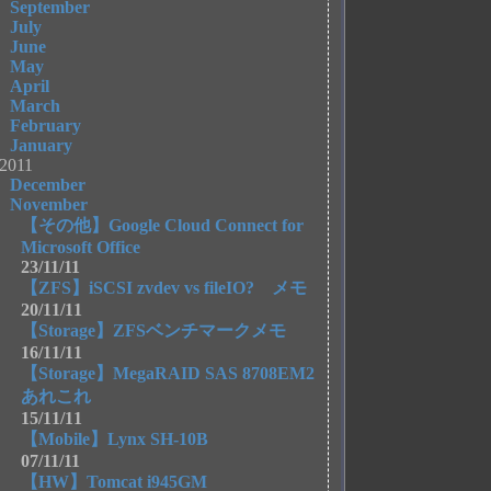
September
July
June
May
April
March
February
January
2011
December
November
【その他】Google Cloud Connect for
Microsoft Office
23/11/11
【ZFS】iSCSI zvdev vs fileIO? メモ
20/11/11
【Storage】ZFSベンチマークメモ
16/11/11
【Storage】MegaRAID SAS 8708EM2
あれこれ
15/11/11
【Mobile】Lynx SH-10B
07/11/11
【HW】Tomcat i945GM