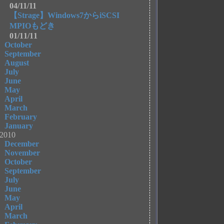
04/11/11
【Strage】Windows7からiSCSI
MPIOもどき
01/11/11
October
September
August
July
June
May
April
March
February
January
2010
December
November
October
September
July
June
May
April
March