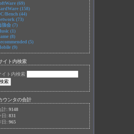
oftWare (69)
ardWare (158)
C/Bench (44)
etwork (73)
強会 (7)
usic (1)
ame (8)
ecommended (5)
obile (9)
サイト内検索
サイト内検索
カウンタの合計
合計:
9148
今日:
831
昨日:
965