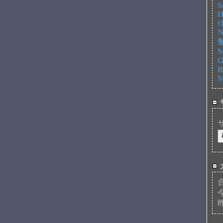
S
H
O
N
勉
M
G
R
M