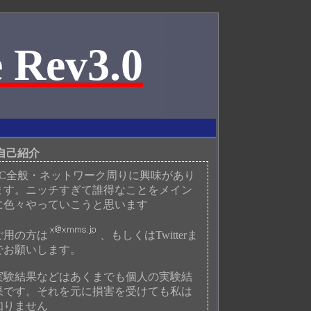
 Rev3.0
自己紹介
PC全般・ネットワーク周りに興味があり
ます。ニッチすぎて誰得なことをメイン
に色々やっていこうと思います
ご用の方は
、もしくはTwitterま
でお願いします。
実験結果などはあくまでも個人の実験結
果です。それを元に損害を受けても私は
知りません