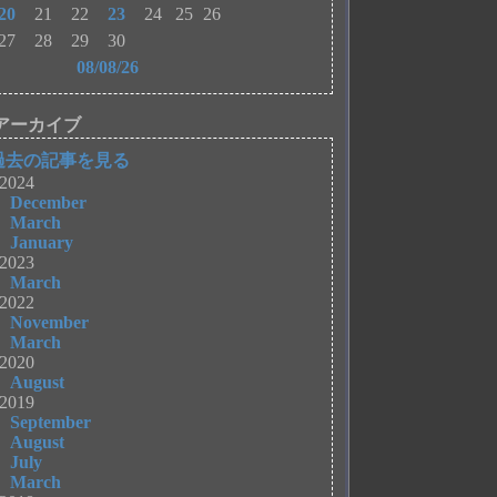
20
21
22
23
24
25
26
27
28
29
30
08/08/26
アーカイブ
過去の記事を見る
2024
December
March
January
2023
March
2022
November
March
2020
August
2019
September
August
July
March