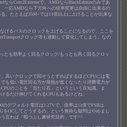
ore2Extremeで、AMDならBlackEditionのみであ
 一応AMDなら下方向への倍率変更は自由に出来るの
。たとえば3500+では11倍以上に上げることが出来な
をつなげるバスのクロックを上げることになるので、ここを
Transportクロック等も連動して変化してしまう。なの
もっとも効率よく回るクロック/もっとも高く回るクロッ
で、高いクロックで回そうとすればするほどCPUには電
クでも低い電圧回る方が発熱が低くなったり消費電力が
CPUのことを「当たり石」というという豆知識。ま
けるだけ伸びてくれるCPUもあるけどね。
のデフォルト電圧は1.27Vで、倍率は11倍でFSBは
こんなCPUをOCしてどうするの、という無粋な疑問はやめまし
いう言わば「暇つぶし兼研究目的」です^^