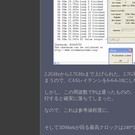
2.2GHzから2.7GHzまで上げられた。2
まうので、CASレイテンシを6-6-6-1
しかし、この周波数でPiは通ったものの、電
行すると確実に落ちてしまった。
なので、これは参考値程度に。
そして3DMarkが回る最高クロックは240*11