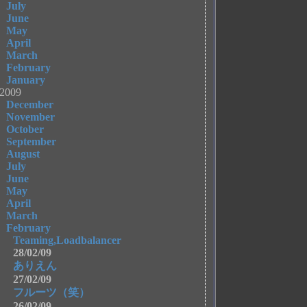
July
June
May
April
March
February
January
2009
December
November
October
September
August
July
June
May
April
March
February
Teaming,Loadbalancer
28/02/09
ありえん
27/02/09
フルーツ（笑）
26/02/09