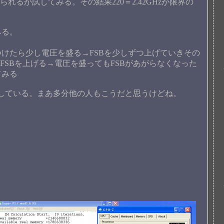
れるか試してみる。その結果220＝2.42GHzが限界の
みる。
けたら少し電圧を盛る→FSBを少しずつ上げていきその
FSBを上げる→電圧を盛ってもFSBがあがらなくなった
てみる
している。まあ多分他の人もこうだと思うけどね。