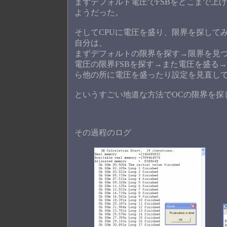
まずデフォルト電圧でFSBをどこまで上げら
ようだった。
そしてCPUに電圧を盛り、限界を探して
自分は、
まずデフォルトの限界を探す→限界を見つ
電圧の限界FSBを探す→また電圧を盛る→
ら他の所に電圧を盛ったり設定を見直し
というすごい地道な方法でOCの限界を探
その過程のログ