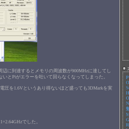
.7G周辺に到達するとメモリの周波数が900MHzに達してし
8にしないとPiがエラーを吐いて回らなくなってしまった。
P
O
S
圧を1.6Vというあり得ないほど盛っても3DMarkを実
H
O
N
勉
M
G
=2.64GHzでした。
R