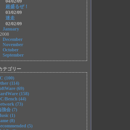
04/02/09
超盛るぜ！
03/02/09
迷走
02/02/09
January
2008
December
November
October
September
カテゴリー
C (100)
ther (114)
oftWare (69)
ardWare (158)
C/Bench (44)
etwork (73)
強会 (7)
usic (1)
ame (8)
ecommended (5)