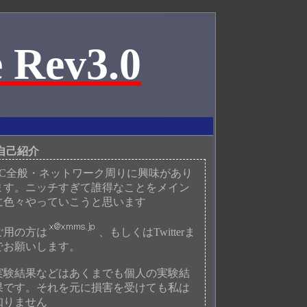
 Rev3.0
自己紹介
PC全般・ネットワーク周りに興味があり
ます。ニッチすぎて誰得なことをメイン
に色々やっていこうと思います
ご用の方は
、もしくはTwitterま
でお願いします。
実験結果などはあくまでも個人の実験結
果です。それを元に損害を受けても私は
知りません