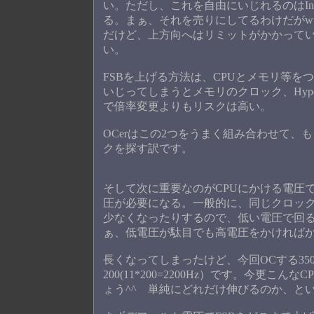
い。ただし、これを自由にいじれるのはIntelならC
る。まぁ、それを売りにしてるわけだがw
だけど、上方向へはリミットがかかっている
い。
FSBを上げる方法は、CPUとメモリ等
いじってしまうとメモリのクロック、Hyper
で倍率変更よりもリスクは高い。
OCerはこの2つをうまく組み合わせて、
クを探す訳です。
そして次に重要なのがCPUにかける電圧
圧が必要になる。一般的に、同じクロッ
少なくなったりするので、低い電圧で回る
ぁ、低電圧が駄目でも高電圧をかければか
長くなってしまったけど、今回OCする3500
200(11*200=2200Hz）です。今更
ょう^^ 単純にどれだけ伸びるのか、と