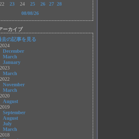
22
23
24
25
26
27
28
08/08/26
アーカイブ
過去の記事を見る
2024
December
March
January
2023
March
2022
November
March
2020
August
2019
September
August
July
March
2018