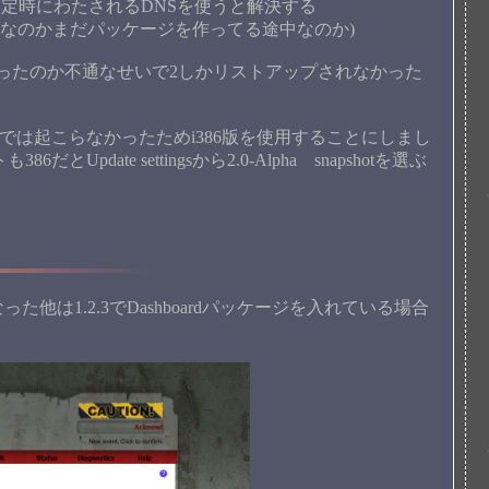
CP設定時にわたされるDNSを使うと解決する
グなのかまだパッケージを作ってる途中なのか)
ったのか不通なせいで2しかリストアップされなかった
ジでは起こらなかったためi386版を使用することにしまし
Update settingsから2.0-Alpha snapshotを選ぶ
。
他は1.2.3でDashboardパッケージを入れている場合