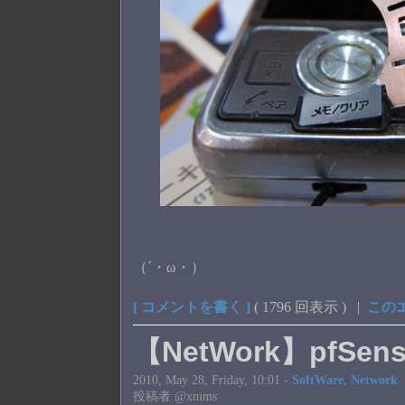
（´・ω・）
[ コメントを書く ]
( 1796 回表示 ) |
この
【NetWork】pfSense
2010, May 28, Friday, 10:01 -
SoftWare
,
Network
投稿者 @xmms