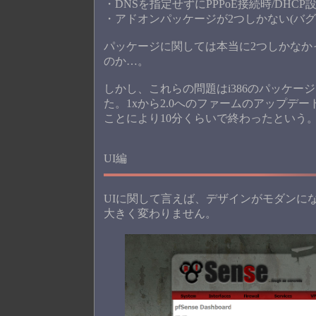
・DNSを指定せずにPPPoE接続時/DH
・アドオンパッケージが2つしかない(バ
パッケージに関しては本当に2つしかなか
のか…。
しかし、これらの問題はi386のパッケー
た。1xから2.0へのファームのアップデートも386だと
ことにより10分くらいで終わったという
UI編
UIに関して言えば、デザインがモダンになった
大きく変わりません。