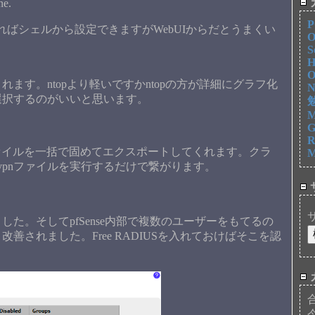
ne.
P
すればシェルから設定できますがWebUIからだとうまくい
O
S
H
O
ます。ntopより軽いですかntopの方が詳細にグラフ化
N
選択するのがいいと思います。
勉
M
G
R
 .crtファイルを一括で固めてエクスポートしてくれます。クラ
M
vpnファイルを実行するだけで繋がります。
た。そしてpfSense内部で複数のユーザーをもてるの
されました。Free RADIUSを入れておけばそこを認