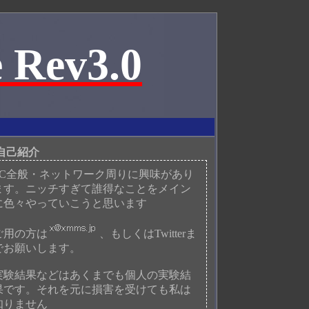
 Rev3.0
自己紹介
PC全般・ネットワーク周りに興味があり
ます。ニッチすぎて誰得なことをメイン
に色々やっていこうと思います
ご用の方は
、もしくはTwitterま
でお願いします。
実験結果などはあくまでも個人の実験結
果です。それを元に損害を受けても私は
知りません