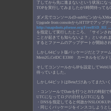
了してから先に進まないという状況にな
TOPを実行してみましたが1時間待っても0
ダメ元でコンソール(D-sub9ピン)からX
Upgrade from consoleからHTTP
http://snapshots.pfsense.org/FreeBSD_RE ...
を指定して実行したところ、「サインさ
ことが起きても知らないよ？」といわれま
するとファームのアップデートが開始さ
しかし64ビット版パッケージだとファー
Mem2G,CelDC E3300 カーネルをビル
そしてコンソールからIPを設定してWeb
待っていました。
しかし64ビットはBetaだけあってまだ
・コンソールでDateを打つとJSTの時刻で帰っ
UTCになってログの日付もUTCになる
・DNSを指定してると何故かNSLOOKUP/Pi
・同じくパッケージをインスコしようと