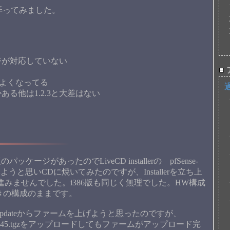
を弄ってみました。
ジが対応していない
幅によくなってる
る他は1.2.3と大差はない
ッケージがあったのでLiveCD installerの pfSense-
gzを入れてみようと思いCDに焼いてみたのですが、Installerを立ち上
.から先に進みませんでした。i386版も同じく無理でした。HW構成
れたときの構成のままです。
nual updateからファームを上げようと思ったのですが、
-20100525-1645.tgzをアップロードしてもファームがアップロード完