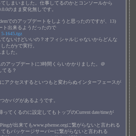
ってしまいました。仕事してるのかとコンソールから
.0.0のまま変化無しです。
Modemでのアップデートをしようと思ったのですが、13)
でアップデート出来るようだったので
 5-1645.tgz
れてないけどいいの？オフィシャルじゃないからどんな
したがyで実行。
れました。
ムのアップデートに3時間くらいかかりました。＠
ドしてる？
UIにアクセスするといつもと変わらぬインターフェースが
いくつかバグがあるようです。
てくるのに設定してもトップのCurrent date/timeが
ngが出来てもwww.pfsense.orgに繋がらないと言われる
してもパッケージサーバーに繋がらないと言われる