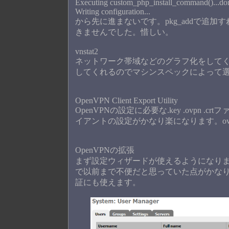
Executing custom_php_install_command()...do
Writing configuration...
から先に進まないです。pkg_addで追加
きませんでした。惜しい。
vnstat2
ネットワーク帯域などのグラフ化をしてくれ
してくれるのでマシンスペックによって
OpenVPN Client Export Utility
OpenVPNの設定に必要な.key .ovpn
イアントの設定がかなり楽になります。o
OpenVPNの拡張
まず設定ウィザードが使えるようになりまし
で以前まで不便だと思っていた点がかなり改善
証にも使えます。