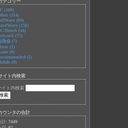
カテゴリー
C (100)
ther (114)
oftWare (69)
ardWare (158)
C/Bench (44)
etwork (73)
強会 (7)
usic (1)
ame (8)
ecommended (5)
obile (9)
サイト内検索
サイト内検索
カウンタの合計
合計:
7449
今日:
97