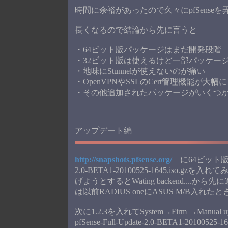
時間に余裕があったので久々にpfSense
長くなるので結論から先に言うと
・64ビット版パッケージはまだ開発段階
・32ビット版は使えるけど一部パッケー
・地味にStunnelが使えないのが痛い
・OpenVPNやSSLのCert管理機能が大
・その他追加されたパッケージがいくつかあ
アップデート編
http://snapshots.pfsense.org/
に64ビット版のパ
2.0-BETA1-20100525-1645.iso.
げようとするとWating backend...
は以前RADIUS oneにASUS M/B入
次に1.2.3を入れてSystem→Firm →Ma
pfSense-Full-Update-2.0-BETA1