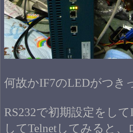
何故かIF7のLEDがつ
RS232で初期設定をしてIP 
してTelnetしてみる