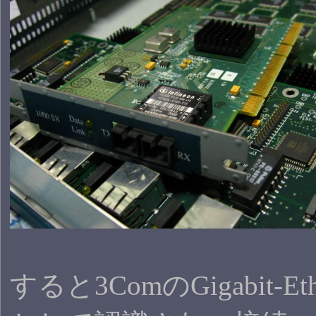
すると3ComのGigabit-Ethe