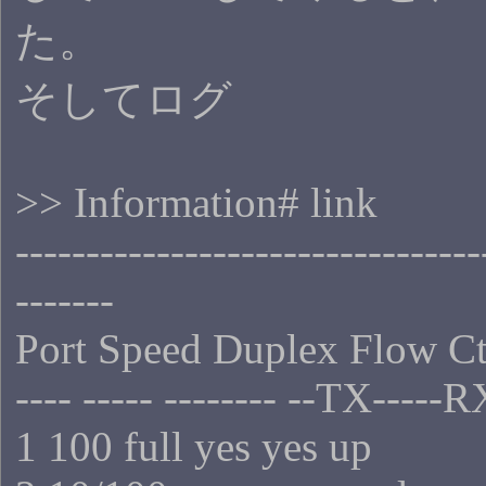
た。
そしてログ
>> Information# link
---------------------------------
-------
Port Speed Duplex Flow Ct
---- ----- -------- --TX-----R
1 100 full yes yes up