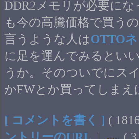
DDR2メモリが必要に
も今の高騰価格で買う
言うような人は
OTTO
に足を運んでみるとい
うか。そのついでにス
かFWとか買ってしまえ
[ コメントを書く ]
( 18
ントリーのURL
|
( 3