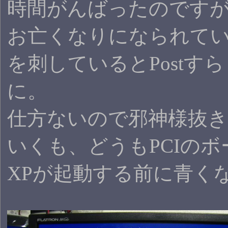
時間がんばったのです
お亡くなりになられている
を刺しているとPostす
に。
仕方ないので邪神様抜
いくも、どうもPCIの
XPが起動する前に青く