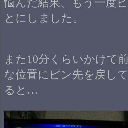
悩んだ結果、もう一度
とにしました。
また10分くらいかけて
な位置にピン先を戻し
ると…