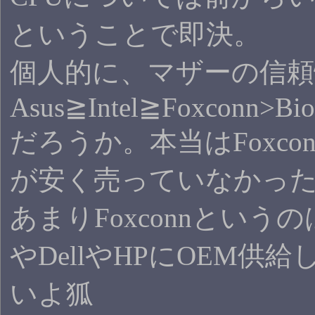
ということで即決。
個人的に、マザーの信頼性は
Asus≧Intel≧Foxconn>Bi
だろうか。本当はFoxc
が安く売っていなかっ
あまりFoxconnという
やDellやHPにOEM
いよ狐