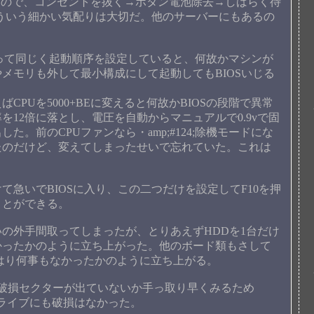
るので、コンセントを抜く→ボタン電池除去→しばらく待
ういう細かい気配りは大切だ。他のサーバーにもあるの
入って同じく起動順序を設定していると、何故かマシンが
メモリも外して最小構成にして起動してもBIOSいじる
PUを5000+BEに変えると何故かBIOSの段階で異常
を12倍に落とし、電圧を自動からマニュアルで0.9vで固
。前のCPUファンなら・amp;#124;除機モードにな
たのだけど、変えてしまったせいで忘れていた。これは
急いでBIOSに入り、この二つだけを設定してF10を押
ことができる。
の外手間取ってしまったが、とりあえずHDDを1台だけ
かったかのように立ち上がった。他のボード類もさして
はり何事もなかったかのように立ち上がる。
破損セクターが出ていないか手っ取り早くみるため
、どのドライブにも破損はなかった。