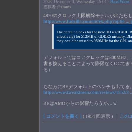
2008, December 3, Wednesday, 15:04 -
HardWare
投稿者 @xmms
4870のクロック上限解除モデルが出たら
http://www.fudzilla.com/index.php?optio ...
The default clocks for the new HD 4870 XOC 
effectively) for 512MB of GDDR5 memory. Diam
they could be raised to 950MHz for the GPU an
デフォルトではコアクロックは800MHz、メモ
書き換えることによって際限なくOCできるら
る）
ちなみにBEデフォルトのベンチも出てる
http://www.tweaktown.com/reviews/1552/3 ..
BEはAMDからの影響だろうか…ｗ
[ コメントを書く ]
( 1954 回表示 ) |
この