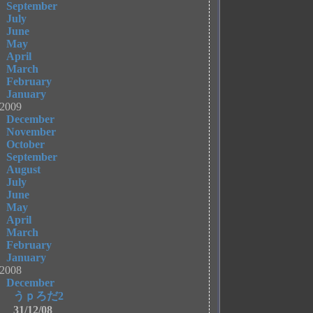
September
July
June
May
April
March
February
January
2009
December
November
October
September
August
July
June
May
April
March
February
January
2008
December
うｐろだ2
31/12/08