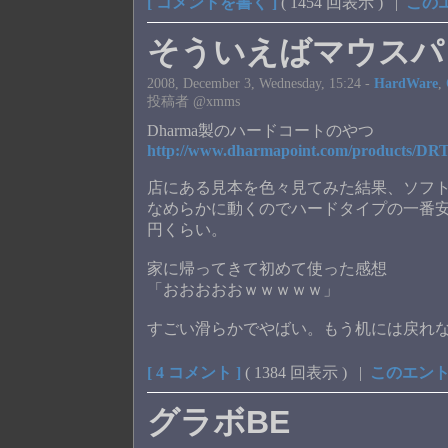
[ コメントを書く ]
( 1454 回表示 ) |
この
そういえばマウスパ
2008, December 3, Wednesday, 15:24 -
HardWare
,
投稿者 @xmms
Dharma製のハードコートのやつ
http://www.dharmapoint.com/products/
店にある見本を色々見てみた結果、ソフ
なめらかに動くのでハードタイプの一番安
円くらい。
家に帰ってきて初めて使った感想
「おおおおおｗｗｗｗｗ」
すごい滑らかでやばい。もう机には戻れ
[ 4 コメント ]
( 1384 回表示 ) |
このエント
グラボBE