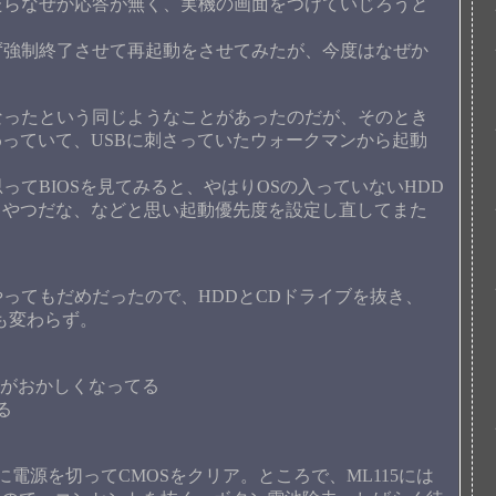
らなぜか応答が無く、実機の画面をつけていじろうと
強制終了させて再起動をさせてみたが、今度はなぜか
ったという同じようなことがあったのだが、そのとき
わっていて、USBに刺さっていたウォークマンから起動
てBIOSを見てみると、やはりOSの入っていないHDD
かるやつだな、などと思い起動優先度を設定し直してまた
ってもだめだったので、HDDとCDドライブを抜き、
も変わらず。
定がおかしくなってる
る
電源を切ってCMOSをクリア。ところで、ML115には