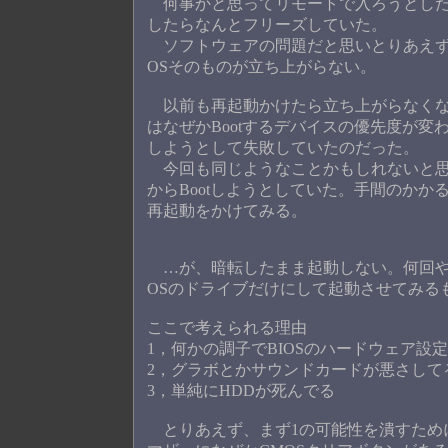
何事かと思ってリモートで入ろうとした
したらなんとフリーズしていた。
ソフトウェアの問題だと思いとりあえず
OSそのものが立ち上がらない。
以前も再起動かけたら立ち上がらなくな
はなぜかBootするデバイスの優先度が変
しようとして失敗していたのだった。
今回も同じようなことかもしれないと思っ
からBootしようとしていた。手間のか
再起動をかけてみる。
…が、暗転したまま起動しない。何回や
OSのドライブだけにして起動させてみる
ここで考えられる理由
1，何かの調子でBIOSのハードウェア設
2，グラボとかサウンドカードが悪さして
3，単純にHDDが死んでる
とりあえず、まず1の可能性を潰すために