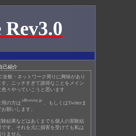
 Rev3.0
自己紹介
PC全般・ネットワーク周りに興味があり
ます。ニッチすぎて誰得なことをメイン
に色々やっていこうと思います
ご用の方は
、もしくはTwitterま
でお願いします。
実験結果などはあくまでも個人の実験結
果です。それを元に損害を受けても私は
知りません