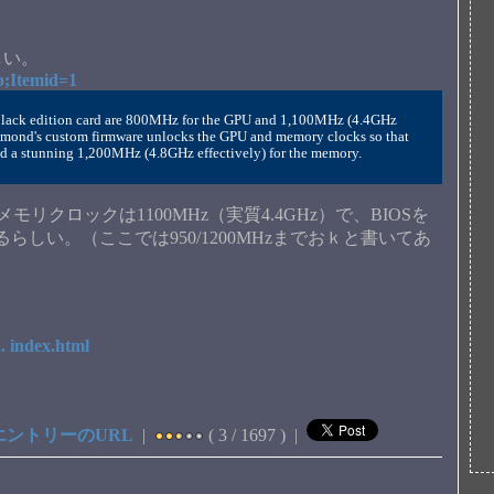
しい。
 p;Itemid=1
Black edition card are 800MHz for the GPU and 1,100MHz (4.4GHz 
ond's custom firmware unlocks the GPU and memory clocks so that 
d a stunning 1,200MHz (4.8GHz effectively) for the memory.
リクロックは1100MHz（実質4.4GHz）で、BIOSを
しい。（ここでは950/1200MHzまでおｋと書いてあ
。
. index.html
エントリーのURL
|
( 3 / 1697 ) |