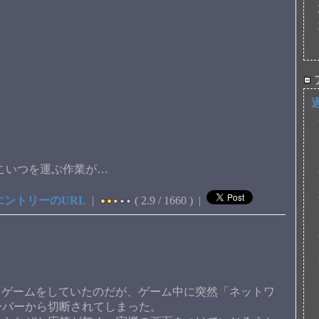
間こいつを運ぶ作業が…
エントリーのURL
|
( 2.9 / 1660 ) |
てゲームをしていたのだが、ゲーム中に突然「ネットワ
ーバーから切断されてしまった。