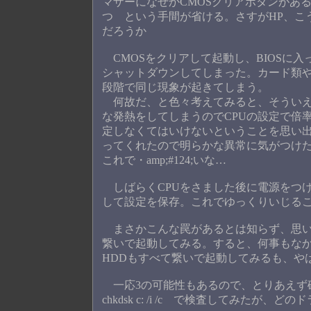
マザーになぜかCMOSクリアボタンがあ
つ という手間が省ける。さすがHP、こ
だろうか
CMOSをクリアして起動し、BIOSに
シャットダウンしてしまった。カード類や
段階で同じ現象が起きてしまう。
何故だ、と色々考えてみると、そういえばC
な発熱をしてしまうのでCPUの設定で倍率
定しなくてはいけないということを思い出した
ってくれたので明らかな異常に気がつけ
これで・amp;#124;いな…
しばらくCPUをさました後に電源をつけて
して設定を保存。これでゆっくりいじる
まさかこんな罠があるとは知らず、思い
繋いで起動してみる。すると、何事もな
HDDもすべて繋いで起動してみるも、や
一応3の可能性もあるので、とりあえず
chkdsk c: /i /c で検査してみたが