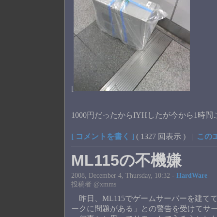
[
1000円だったからIYHしたが今から1時
[ コメントを書く ]
( 1327 回表示 ) |
この
ML115の不機嫌
2008, December 4, Thursday, 10:32 -
HardWare
投稿者 @xmms
昨日、ML115でゲームサーバーを建て
ークに問題がある」との警告を受けてサ