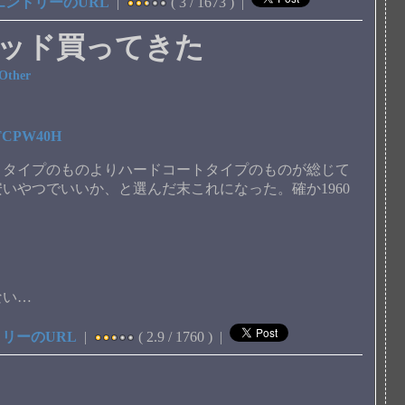
エントリーのURL
|
( 3 / 1673 ) |
ッド買ってきた
Other
DRTCPW40H
トタイプのものよりハードコートタイプのものが総じて
いやつでいいか、と選んだ末これになった。確か1960
ない…
リーのURL
|
( 2.9 / 1760 ) |