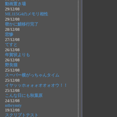
動画置き場
29/12/08
ML115G4のメモリ相性
29/12/08
密かに鯖移行完了
28/12/08
悲惨
27/12/08
てすと
26/12/08
年賀状よりも
26/12/08
野良猫
25/12/08
スーパー横がっちゃんタイム
25/12/08
イヤッッホォォォオオォオウ！！
25/12/08
こんな日にも秋葉原
24/12/08
ntbrymty
19/12/08
スクリプトテスト