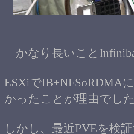
かなり長いことInfini
ESXiでIB+NFSo
かったことが理由でし
しかし、最近PVEを検