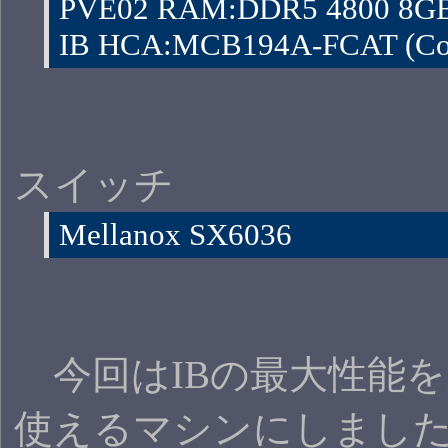
PVE02 RAM:DDR5 4800 8GB
IB HCA:MCB194A-FCAT (Con
スイッチ
Mellanox SX6036
今回はIBの最大性能を
使えるマシンにしまし