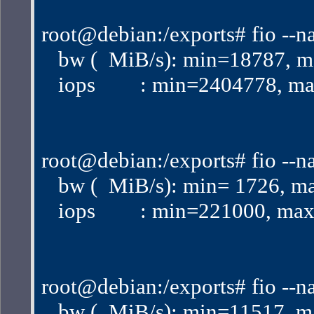
root@debian:/exports# fio --n
   bw (  MiB/s): min=18787,
   iops        : min=2404778
root@debian:/exports# fio --n
   bw (  MiB/s): min= 1726, 
   iops        : min=221000,
root@debian:/exports# fio --n
   bw (  MiB/s): min=11517,