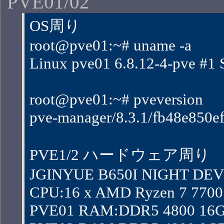
PVE01/02
OS周り
root@pve01:~# uname -a
Linux pve01 6.8.12-4-pve 
root@pve01:~# pveversion
pve-manager/8.3.1/fb48e850ef
PVE1/2 ハードウェア周り
JGINYUE B650I NIGHT DEV
CPU:16 x AMD Ryzen 7 7700 8
PVE01 RAM:DDR5 4800 16G