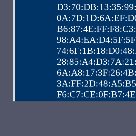
                D3:70:DB:13:
                0A:7D:1D:6A:
                B6:87:4E:FF:F
                98:A4:EA:D4:5
                74:6F:1B:18:D
                28:85:A4:D3:7
                6A:A8:17:3F:2
                3A:FF:2D:48:
                F6:C7:CE:0F:B