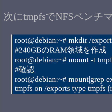
次にtmpfsでNFSベ
root@debian:~# mkdir /export
#240GBのRAM領域を作成
root@debian:~# mount -t tmpfs
#確認
root@debian:~# mount|grep e
tmpfs on /exports type tmpfs 