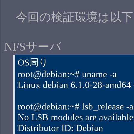
今回の検証環境は以下
NFSサーバ
OS周り
root@debian:~# uname -a
Linux debian 6.1.0-28-amd
root@debian:~# lsb_release -a
No LSB modules are available
Distributor ID: Debian