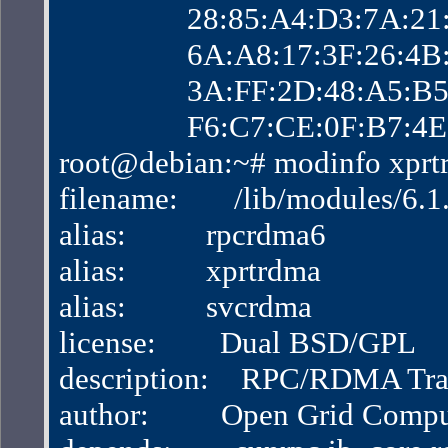
                28:85:A4:D3:7
                6A:A8:17:3F:2
                3A:FF:2D:48:
                F6:C7:CE:0F:B
root@debian:~# modinfo xprt
filename:       /lib/modules/
alias:          rpcrdma6
alias:          xprtrdma
alias:          svcrdma
license:        Dual BSD/GPL
description:    RPC/RDMA Tra
author:         Open Grid Com