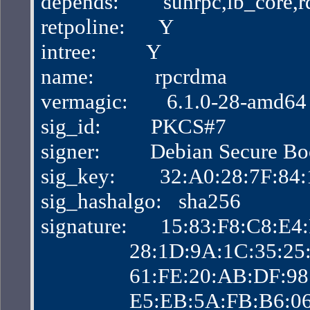
depends:        sunrpc,ib_core
retpoline:      Y
intree:         Y
name:           rpcrdma
vermagic:       6.1.0-28-amd
sig_id:         PKCS#7
signer:         Debian Secure B
sig_key:        32:A0:28:7F:
sig_hashalgo:   sha256
signature:      15:83:F8:C8:
                28:1D:9A:1C:3
                61:FE:20:AB:D
                E5:EB:5A:FB:B