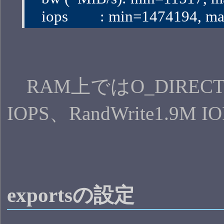
   iops        : min=1474194
RAM上ではO_DIRECTがな
IOPS、RandWrite1.9M
exportsの設定