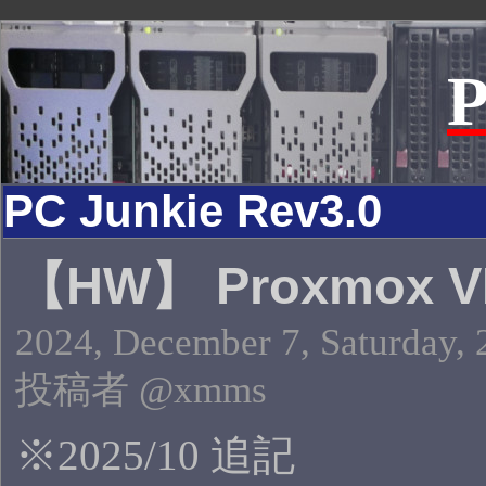
P
PC Junkie Rev3.0
【HW】 Proxmox V
2024, December 7, Saturday, 
投稿者 @xmms
※2025/10 追記