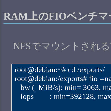
RAM上のFIOベンチマ
NFSでマウントされる
root@debian:~# cd /exports/
root@debian:/exports# fio --n
   bw (  MiB/s): min= 3063, 
   iops        : min=392128,