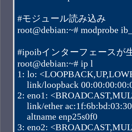
#モジュール読み込み
root@debian:~# modprobe ib_
#ipoibインターフェース
root@debian:~# ip l
1: lo: <LOOPBACK,UP,LOWER
    link/loopback 00:00:00:00
2: eno1: <BROADCAST,MULTI
    link/ether ac:1f:6b:bd:03:30 b
    altname enp25s0f0
3: eno2: <BROADCAST,MULTI