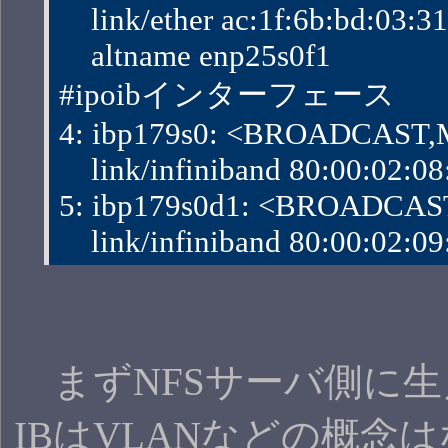
    link/ether ac:1f:6b:bd:03:31 b
    altname enp25s0f1
#ipoibインターフェース
4: ibp179s0: <BROADCAST,M
    link/infiniband 80:00:02:08
5: ibp179s0d1: <BROADCAST
    link/infiniband 80:00:02:09
まずNFSサーバ側に生えたIF
IBはVLANなどの概