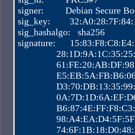
signer:         Debian Secure B
sig_key:        32:A0:28:7F:
sig_hashalgo:   sha256
signature:      15:83:F8:C8:
                28:1D:9A:1C:3
                61:FE:20:AB:D
                E5:EB:5A:FB:B
                D3:70:DB:13:
                0A:7D:1D:6A:
                B6:87:4E:FF:F
                98:A4:EA:D4:5
                74:6F:1B:18:D