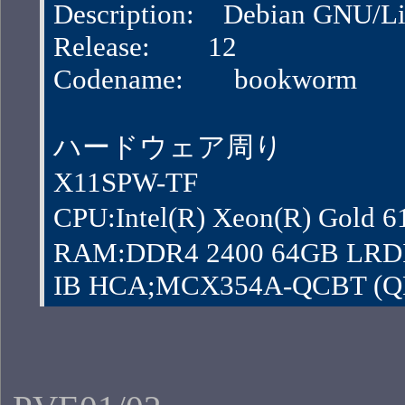
Description:    Debian GNU/
Release:        12
Codename:       bookworm
ハードウェア周り
X11SPW-TF
CPU:Intel(R) Xeon(R) Gol
RAM:DDR4 2400 64GB LRD
IB HCA;MCX354A-QCBT (QDR