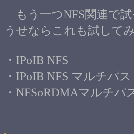
もう一つNFS関連で試
うせならこれも試して
・IPoIB NFS
・IPoIB NFS マルチパス
・NFSoRDMAマルチパ