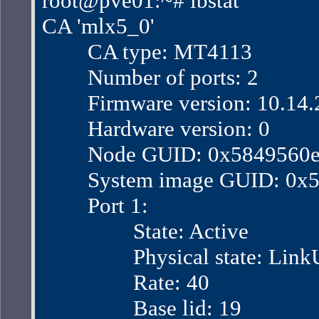
root@pve01:~# ibstat
CA 'mlx5_0'
        CA type: MT4113
        Number of ports: 2
        Firmware version: 10.14
        Hardware version: 0
        Node GUID: 0x584956
        System image GUID: 0
        Port 1:
                State: Active
                Physical state: Lin
                Rate: 40
                Base lid: 19