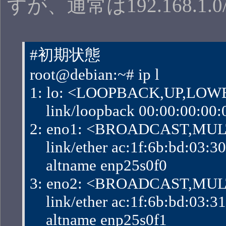
すが、通常は192.168.1.
#初期状態
root@debian:~# ip l
1: lo: <LOOPBACK,UP,LOWER
    link/loopback 00:00:00:00
2: eno1: <BROADCAST,MULTI
    link/ether ac:1f:6b:bd:03:30 b
    altname enp25s0f0
3: eno2: <BROADCAST,MULTI
    link/ether ac:1f:6b:bd:03:31 b
    altname enp25s0f1