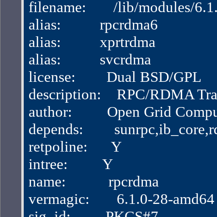
filename:       /lib/modules/
alias:          rpcrdma6
alias:          xprtrdma
alias:          svcrdma
license:        Dual BSD/GPL
description:    RPC/RDMA Tra
author:         Open Grid Com
depends:        sunrpc,ib_core
retpoline:      Y
intree:         Y
name:           rpcrdma
vermagic:       6.1.0-28-amd
sig_id:         PKCS#7