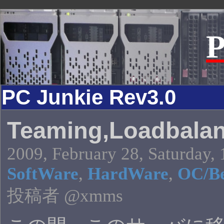
P
PC Junkie Rev3.0
Teaming,Loadbalan
2009, February 28, Saturday, 
SoftWare
,
HardWare
,
OC/B
投稿者 @xmms