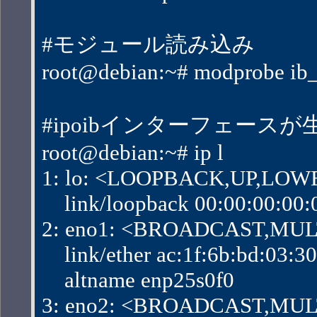
#モジュール読み込み
root@debian:~# modprobe ib_
#ipoibインターフェース
root@debian:~# ip l
1: lo: <LOOPBACK,UP,LOWER
    link/loopback 00:00:00:00
2: eno1: <BROADCAST,MULTI
    link/ether ac:1f:6b:bd:03:30 b
    altname enp25s0f0
3: eno2: <BROADCAST,MULTI