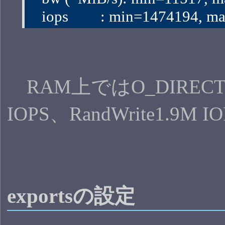
   iops        : min=1474194
RAM上ではO_DIRECTがな
IOPS、RandWrite1.9M
exportsの設定