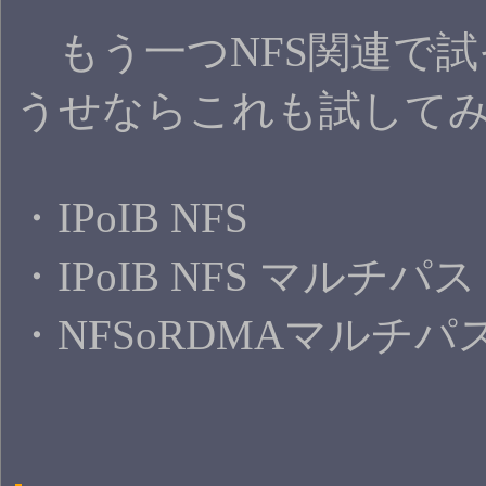
もう一つNFS関連で試
うせならこれも試して
・IPoIB NFS
・IPoIB NFS マルチパス
・NFSoRDMAマルチパ