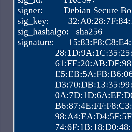
signer:         Debian Secure B
sig_key:        32:A0:28:7F:
sig_hashalgo:   sha256
signature:      15:83:F8:C8:
                28:1D:9A:1C:3
                61:FE:20:AB:D
                E5:EB:5A:FB:B
                D3:70:DB:13:
                0A:7D:1D:6A:
                B6:87:4E:FF:F
                98:A4:EA:D4:5
                74:6F:1B:18:D