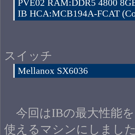
PVE02 RAM:DDR5 4800 8GB
IB HCA:MCB194A-FCAT (Con
スイッチ
Mellanox SX6036
今回はIBの最大性能を
使えるマシンにしまし