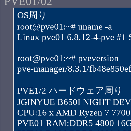
PVE01/02
OS周り
root@pve01:~# uname -a
Linux pve01 6.8.12-4-pve 
root@pve01:~# pveversion
pve-manager/8.3.1/fb48e850ef
PVE1/2 ハードウェア周り
JGINYUE B650I NIGHT DEV
CPU:16 x AMD Ryzen 7 7700 8
PVE01 RAM:DDR5 4800 16G