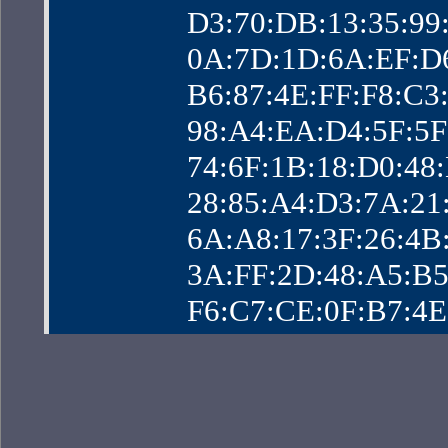
                D3:70:DB:13:
                0A:7D:1D:6A:
                B6:87:4E:FF:F
                98:A4:EA:D4:5
                74:6F:1B:18:D
                28:85:A4:D3:7
                6A:A8:17:3F:2
                3A:FF:2D:48:
                F6:C7:CE:0F:B