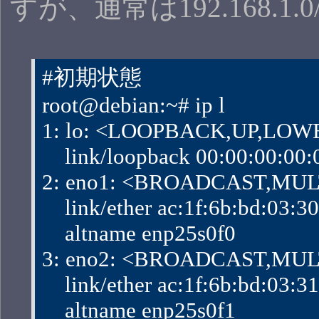
すが、通常は192.168.1.
#初期状態
root@debian:~# ip l
1: lo: <LOOPBACK,UP,LOWER
    link/loopback 00:00:00:00
2: eno1: <BROADCAST,MULTI
    link/ether ac:1f:6b:bd:03:30 b
    altname enp25s0f0
3: eno2: <BROADCAST,MULTI
    link/ether ac:1f:6b:bd:03:31 b
    altname enp25s0f1