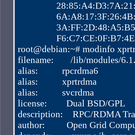
                28:85:A4:D3:7
                6A:A8:17:3F:2
                3A:FF:2D:48:
                F6:C7:CE:0F:B
root@debian:~# modinfo xprt
filename:       /lib/modules/
alias:          rpcrdma6
alias:          xprtrdma
alias:          svcrdma
license:        Dual BSD/GPL
description:    RPC/RDMA Tra
author:         Open Grid Com