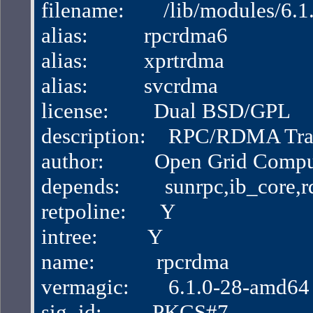
filename:       /lib/modules/
alias:          rpcrdma6
alias:          xprtrdma
alias:          svcrdma
license:        Dual BSD/GPL
description:    RPC/RDMA Tra
author:         Open Grid Com
depends:        sunrpc,ib_core
retpoline:      Y
intree:         Y
name:           rpcrdma
vermagic:       6.1.0-28-amd
sig_id:         PKCS#7