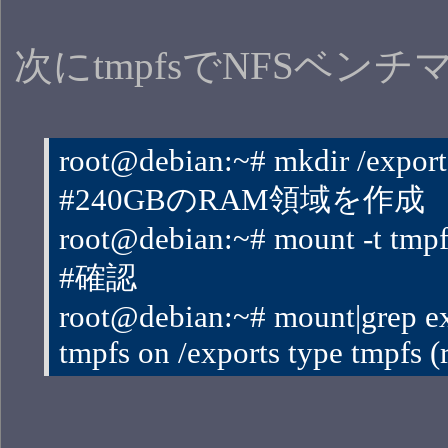
次にtmpfsでNFSベ
root@debian:~# mkdir /export
#240GBのRAM領域を作成
root@debian:~# mount -t tmpfs
#確認
root@debian:~# mount|grep e
tmpfs on /exports type tmpfs 