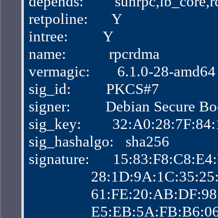
depends:        sunrpc,ib_core
retpoline:      Y
intree:         Y
name:           rpcrdma
vermagic:       6.1.0-28-amd
sig_id:         PKCS#7
signer:         Debian Secure B
sig_key:        32:A0:28:7F:
sig_hashalgo:   sha256
signature:      15:83:F8:C8:
                28:1D:9A:1C:3
                61:FE:20:AB:D
                E5:EB:5A:FB:B