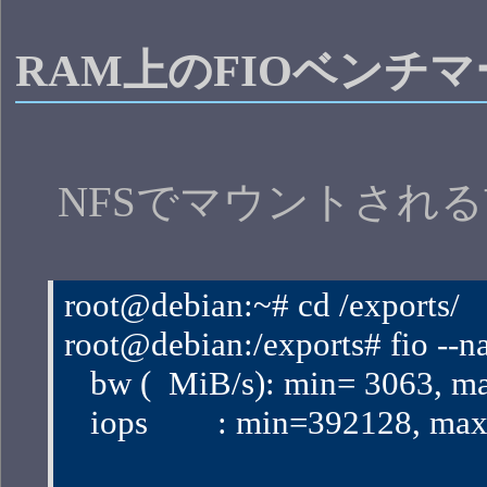
RAM上のFIOベンチマ
NFSでマウントされる
root@debian:~# cd /exports/
root@debian:/exports# fio --n
   bw (  MiB/s): min= 3063, 
   iops        : min=392128,