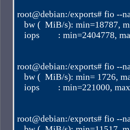
root@debian:/exports# fio --n
   bw (  MiB/s): min=18787,
   iops        : min=2404778
root@debian:/exports# fio --n
   bw (  MiB/s): min= 1726, 
   iops        : min=221000,
root@debian:/exports# fio --n
   bw (  MiB/s): min=11517,