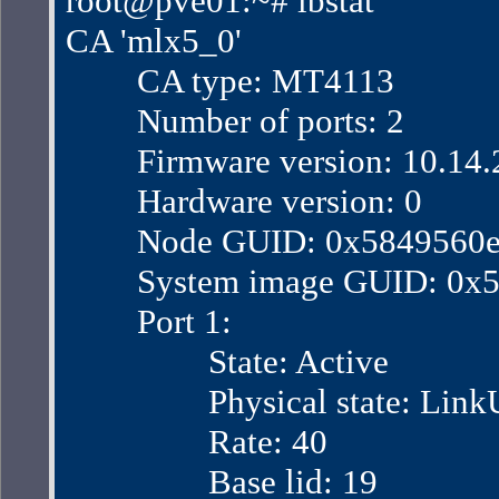
root@pve01:~# ibstat
CA 'mlx5_0'
        CA type: MT4113
        Number of ports: 2
        Firmware version: 10.14
        Hardware version: 0
        Node GUID: 0x584956
        System image GUID: 0
        Port 1:
                State: Active
                Physical state: Lin
                Rate: 40
                Base lid: 19