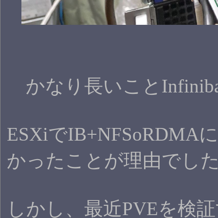
かなり長いことInfini
ESXiでIB+NFSo
かったことが理由でし
しかし、最近PVEを検