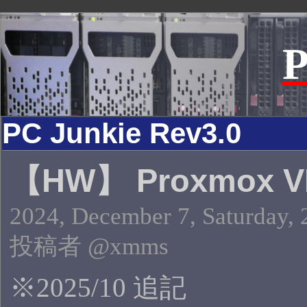
P
PC Junkie Rev3.0
【HW】 Proxmox V
2024, December 7, Saturday, 
投稿者 @xmms
※2025/10 追記