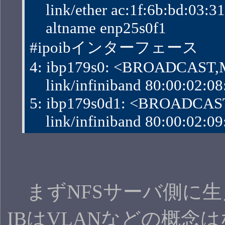
    link/ether ac:1f:6b:bd:03:31 b
    altname enp25s0f1
#ipoibインターフェース
4: ibp179s0: <BROADCAST,M
    link/infiniband 80:00:02:08
5: ibp179s0d1: <BROADCAST
    link/infiniband 80:00:02:09
まずNFSサーバ側に生えたIF
IBはVLANなどの概