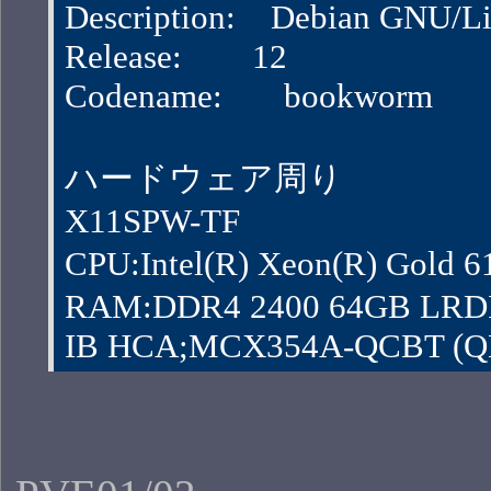
Description:    Debian GNU/
Release:        12
Codename:       bookworm
ハードウェア周り
X11SPW-TF
CPU:Intel(R) Xeon(R) Gol
RAM:DDR4 2400 64GB LRD
IB HCA;MCX354A-QCBT (QDR