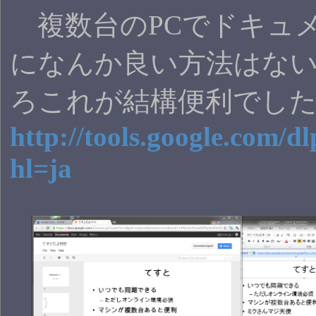
複数台のPCでドキュ
になんか良い方法はな
ろこれが結構便利でし
http://tools.google.com/d
hl=ja