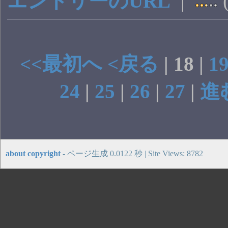
エントリーのURL
|
(
<<最初へ
<戻る
| 18 |
1
24
|
25
|
26
|
27
|
進
about copyright
- ページ生成 0.0122 秒 | Site Views: 8782