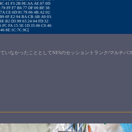
:86:4C:41:F3:2B:9E:AA:AE:07:0D:
:1F:79:FF:F7:B6:77:DF:09:BF:38:
:25:7A:CE:6D:91:79:06:4B:A2:02:
C:98:B9:6F:E2:94:BA:CB:AB:A9:03:
:53:6E:B2:D3:99:63:24:04:FD:32:
D:D5:FC:FA:15:5E:1D:35:06:C0:46:
A5:46:8E:1C:7C:9C[ 
ていなかったこととしてNFSのセッショントランク/マルチパス