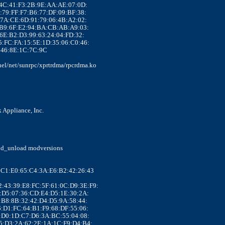
:86:4C:41:F3:2B:9E:AA:AE:07:0D:
:1F:79:FF:F7:B6:77:DF:09:BF:38:
:25:7A:CE:6D:91:79:06:4B:A2:02:
C:98:B9:6F:E2:94:BA:CB:AB:A9:03:
:53:6E:B2:D3:99:63:24:04:FD:32:
D:D5:FC:FA:15:5E:1D:35:06:C0:46:
A5:46:8E:1C:7C:9C
rnel/net/sunrpc/xprtrdma/rpcrdma.ko
k Appliance, Inc.
mod_unload modversions
93:C1:E0:65:C4:3A:E6:B2:42:26:43
:92:43:39:E8:FC:5F:61:0C:D9:3E:F9:
B:8E:D5:07:36:CD:E4:D5:1E:30:2A:
:6E:B8:8B:32:42:D4:D5:9A:58:44:
A:F6:D1:FC:64:B1:F9:68:DF:55:06:
2:8C:D0:1D:C7:D6:3A:BC:55:04:08:
4:B5:D3:2A:62:2E:1A:1C:F9:D4:B4: