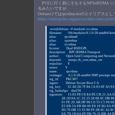
PVEに行く前にそもそもNFSoRDMAっ
るみたいですが、
Debian12ではrpcrdma.koのエイ
https://enterprise-support.nvidia.com/s/arti
 root@debian:~# modinfo svcrdma
filename:       /lib/modules/6.1.0-28-amd64/ke
alias:          rpcrdma6
alias:          xprtrdma
alias:          svcrdma
license:        Dual BSD/GPL
description:    RPC/RDMA Transport
author:         Open Grid Computing and Networ
depends:        sunrpc,ib_core,rdma_cm
retpoline:      Y
intree:         Y
name:           rpcrdma
vermagic:       6.1.0-28-amd64 SMP preempt 
sig_id:         PKCS#7
signer:         Debian Secure Boot CA
sig_key:        32:A0:28:7F:84:1A:03:6F:A3:
sig_hashalgo:   sha256
signature:      15:83:F8:C8:E4:FE:CB:21:AA
                28:1D:9A:1C:35:25:58:08:0C:D
                61:FE:20:AB:DF:98:C0:55:C5:F6
                E5:EB:5A:FB:B6:06:E9:1E:B2:0
                D3:70:DB:13:35:99:FF:2B:6C:4
                0A:7D:1D:6A:EF:D6:70:32:BB:A