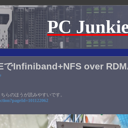
PC Junkie
EでInfiniband+NFS over R
e
こちらのほうが読みやすいです。
.action?pageId=101122062