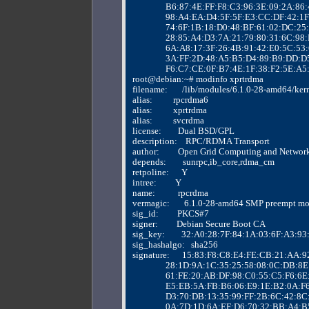
                B6:87:4E:FF:F8:C3:96:3E:09:2A
                98:A4:EA:D4:5F:5F:E3:CC:DF:42
                74:6F:1B:18:D0:48:BF:61:02:DC
                28:85:A4:D3:7A:21:79:80:31:6
                6A:A8:17:3F:26:4B:91:42:E0:5C
                3A:FF:2D:48:A5:B5:D4:89:B9:D
                F6:C7:CE:0F:B7:4E:1F:38:F2:5E:
root@debian:~# modinfo xprtrdma
filename:       /lib/modules/6.1.0-28-amd64/ke
alias:          rpcrdma6
alias:          xprtrdma
alias:          svcrdma
license:        Dual BSD/GPL
description:    RPC/RDMA Transport
author:         Open Grid Computing and Networ
depends:        sunrpc,ib_core,rdma_cm
retpoline:      Y
intree:         Y
name:           rpcrdma
vermagic:       6.1.0-28-amd64 SMP preempt 
sig_id:         PKCS#7
signer:         Debian Secure Boot CA
sig_key:        32:A0:28:7F:84:1A:03:6F:A3:
sig_hashalgo:   sha256
signature:      15:83:F8:C8:E4:FE:CB:21:AA
                28:1D:9A:1C:35:25:58:08:0C:D
                61:FE:20:AB:DF:98:C0:55:C5:F6
                E5:EB:5A:FB:B6:06:E9:1E:B2:0
                D3:70:DB:13:35:99:FF:2B:6C:4
                0A:7D:1D:6A:EF:D6:70:32:BB:A