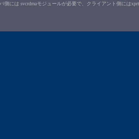
は svcrdmaモジュールが必要で、クライアント側にはxprt