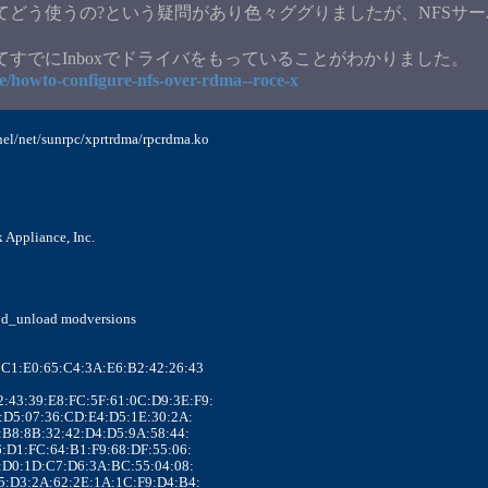
てどう使うの?という疑問があり色々ググりましたが、NFSサーバ側に
リアスとしてすでにInboxでドライバをもっていることがわかりました。
cle/howto-configure-nfs-over-rdma--roce-x
rnel/net/sunrpc/xprtrdma/rpcrdma.ko
k Appliance, Inc.
mod_unload modversions
93:C1:E0:65:C4:3A:E6:B2:42:26:43
:92:43:39:E8:FC:5F:61:0C:D9:3E:F9:
B:8E:D5:07:36:CD:E4:D5:1E:30:2A:
:6E:B8:8B:32:42:D4:D5:9A:58:44:
A:F6:D1:FC:64:B1:F9:68:DF:55:06:
2:8C:D0:1D:C7:D6:3A:BC:55:04:08:
4:B5:D3:2A:62:2E:1A:1C:F9:D4:B4: