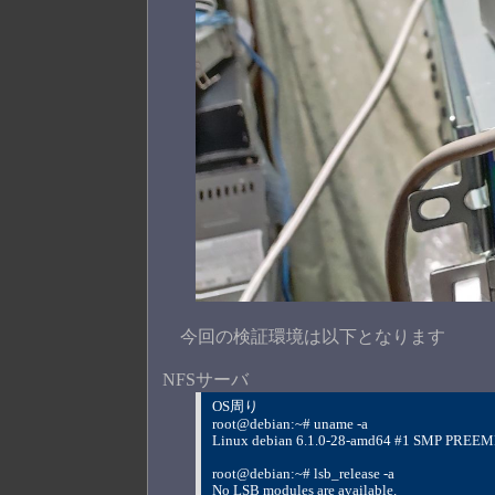
今回の検証環境は以下となります
NFSサーバ
OS周り
root@debian:~# uname -a
Linux debian 6.1.0-28-amd64 #1 SMP PREE
root@debian:~# lsb_release -a
No LSB modules are available.