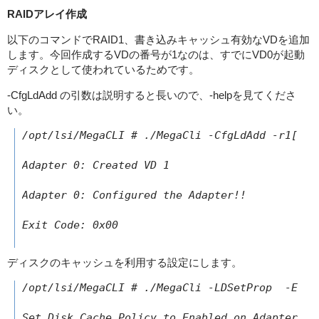
RAIDアレイ作成
以下のコマンドでRAID1、書き込みキャッシュ有効なVDを追加
します。今回作成するVDの番号が1なのは、すでにVD0が起動
ディスクとして使われているためです。
-CfgLdAdd の引数は説明すると長いので、-helpを見てくださ
い。
/opt/lsi/MegaCLI # ./MegaCli -CfgLdAdd -r1[252
Adapter 0: Created VD 1

Adapter 0: Configured the Adapter!!

Exit Code: 0x00

ディスクのキャッシュを利用する設定にします。
/opt/lsi/MegaCLI # ./MegaCli -LDSetProp  -EnDsk
Set Disk Cache Policy to Enabled on Adapter 0,