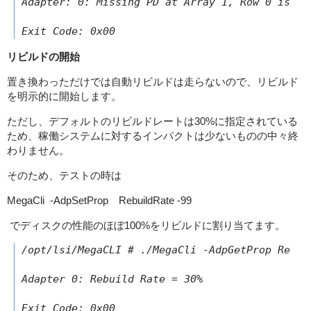
Adapter: 0: Missing PD at Array 1, Row 0 is rep
リビルドの開始
置き換わっただけでは自動リビルドは走らないので、リビルド
を明示的に開始します。
ただし、デフォルトのリビルドレートは30%に指定されている
ため、稼働システムに対するインパクトは少ないものの中々終
わりません。
そのため、テストの時は
MegaCli -AdpSetProp RebuildRate -99
でディスクの性能のほぼ100%をリビルドに割り当てます。
/opt/lsi/MegaCLI # ./MegaCli -AdpGetProp Rebuil
Adapter 0: Rebuild Rate = 30%

Exit Code: 0x00
