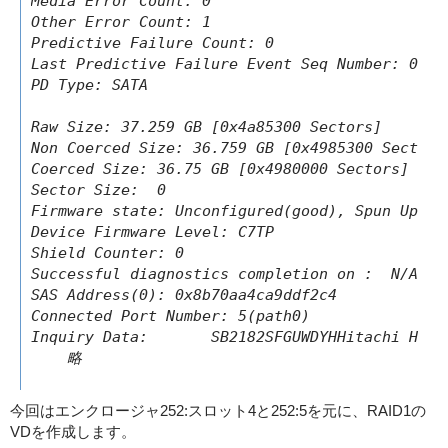
Media Error Count: 0

Other Error Count: 1

Predictive Failure Count: 0

Last Predictive Failure Event Seq Number: 0

PD Type: SATA

Raw Size: 37.259 GB [0x4a85300 Sectors]

Non Coerced Size: 36.759 GB [0x4985300 Sectors]
Coerced Size: 36.75 GB [0x4980000 Sectors]

Sector Size:  0

Firmware state: Unconfigured(good), Spun Up

Device Firmware Level: C7TP

Shield Counter: 0

Successful diagnostics completion on :  N/A

SAS Address(0): 0x8b70aa4ca9ddf2c4

Connected Port Number: 5(path0)

Inquiry Data:       SB2182SFGUWDYHHitachi HTS5
    略

今回はエンクロージャ252:スロット4と252:5を元に、RAID1の
VDを作成します。