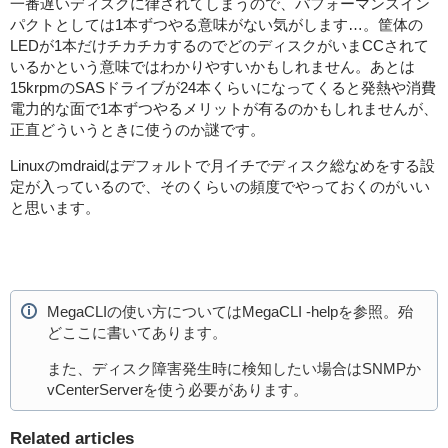
一番遅いディスクに律されてしまうので、パフォーマンスイン
パクトとしては1本ずつやる意味がない気がします…。筐体の
LEDが1本だけチカチカするのでどのディスクがいまCCされて
いるかという意味ではわかりやすいかもしれません。あとは
15krpmのSASドライブが24本くらいになってくると発熱や消費
電力的な面で1本ずつやるメリットが有るのかもしれませんが、
正直どういうときに使うのか謎です。
Linuxのmdraidはデフォルトで月イチでディスク総なめをする設
定が入っているので、そのくらいの頻度でやっておくのがいい
と思います。
MegaCLIの使い方についてはMegaCLI -helpを参照。殆
どここに書いてあります。
また、ディスク障害発生時に検知したい場合はSNMPか
vCenterServerを使う必要があります。
Related articles