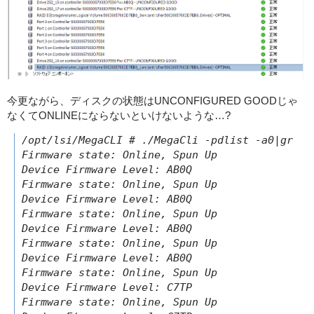
今更ながら、ディスクの状態はUNCONFIGURED GOODじゃ
なくてONLINEにならないといけないような…?
/opt/lsi/MegaCLI # ./MegaCli -pdlist -a0|grep F
Firmware state: Online, Spun Up

Device Firmware Level: AB0Q

Firmware state: Online, Spun Up

Device Firmware Level: AB0Q

Firmware state: Online, Spun Up

Device Firmware Level: AB0Q

Firmware state: Online, Spun Up

Device Firmware Level: AB0Q

Firmware state: Online, Spun Up

Device Firmware Level: C7TP

Firmware state: Online, Spun Up
