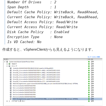
Number Of Drives    : 2

Span Depth          : 1

Default Cache Policy: WriteBack, ReadAhead, Ca
Current Cache Policy: WriteBack, ReadAhead, Ca
Default Access Policy: Read/Write

Current Access Policy: Read/Write

Disk Cache Policy   : Enabled

Encryption Type     : None

作成すると、vSphereClientからも見えるようになります。