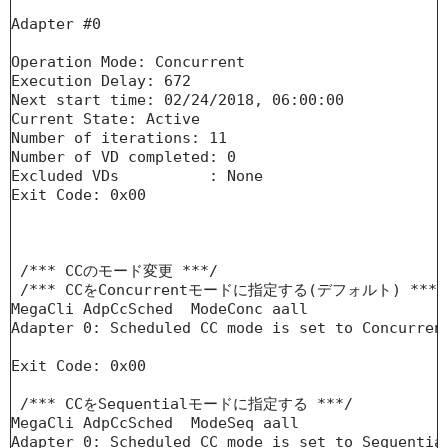
Adapter #0

Operation Mode: Concurrent

Execution Delay: 672

Next start time: 02/24/2018, 06:00:00

Current State: Active

Number of iterations: 11

Number of VD completed: 0

Excluded VDs          : None

Exit Code: 0x00

 /*** CCのモード変更 ***/ 

 /*** CCをConcurrentモードに指定する(デフォルト) ***/ 
MegaCli AdpCcSched  ModeConc aall

Adapter 0: Scheduled CC mode is set to Concurrent
Exit Code: 0x00

 /*** CCをSequentialモードに指定する ***/ 

MegaCli AdpCcSched  ModeSeq aall

Adapter 0: Scheduled CC mode is set to Sequential