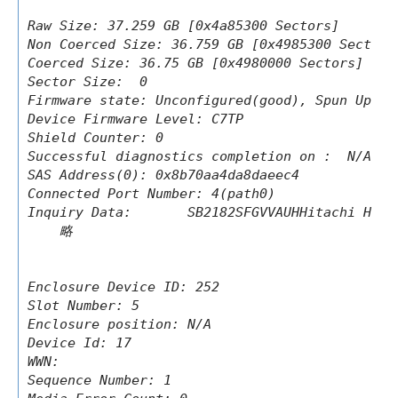
Raw Size: 37.259 GB [0x4a85300 Sectors]

Non Coerced Size: 36.759 GB [0x4985300 Sectors]
Coerced Size: 36.75 GB [0x4980000 Sectors]

Sector Size:  0

Firmware state: Unconfigured(good), Spun Up

Device Firmware Level: C7TP

Shield Counter: 0

Successful diagnostics completion on :  N/A

SAS Address(0): 0x8b70aa4da8daeec4

Connected Port Number: 4(path0)

Inquiry Data:       SB2182SFGVVAUHHitachi HTS5
    略

Enclosure Device ID: 252

Slot Number: 5

Enclosure position: N/A

Device Id: 17

WWN:

Sequence Number: 1
