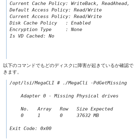
Current Cache Policy: WriteBack, ReadAhead, Ca
Default Access Policy: Read/Write

Current Access Policy: Read/Write

Disk Cache Policy   : Enabled

Encryption Type     : None

Is VD Cached: No

以下のコマンドでもどのディスクに障害が起きているか確認で
きます。
/opt/lsi/MegaCLI # ./MegaCli -PdGetMissing -aal
    Adapter 0 - Missing Physical drives

    No.   Array   Row   Size Expected

    0     1       0     37632 MB
