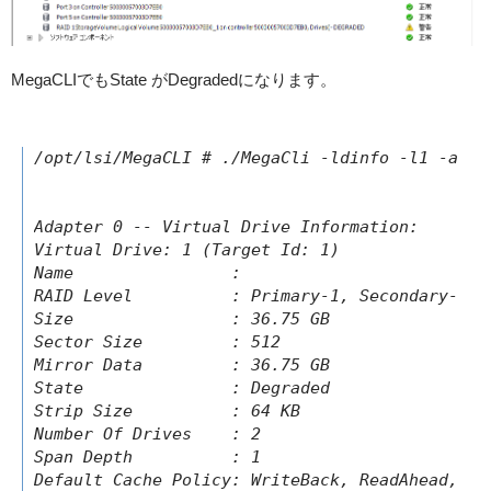
MegaCLIでもState がDegradedになります。
/opt/lsi/MegaCLI # ./MegaCli -ldinfo -l1 -a0

Adapter 0 -- Virtual Drive Information:

Virtual Drive: 1 (Target Id: 1)

Name                :

RAID Level          : Primary-1, Secondary-0, R
Size                : 36.75 GB

Sector Size         : 512

Mirror Data         : 36.75 GB

State               : Degraded

Strip Size          : 64 KB

Number Of Drives    : 2

Span Depth          : 1

Default Cache Policy: WriteBack, ReadAhead, Ca