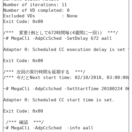
Number of iterations: 11

Number of VD completed: 0

Excluded VDs          : None

Exit Code: 0x00

/***  変更(例として672時間毎(4週間に一回))  ***/

~# MegaCli -AdpCcSched -SetDelay 672 aall

Adapter 0: Scheduled CC execution delay is set to
Exit Code: 0x00

/*** 次回の実行時間を延期する  ***/

/*** 今だとNext start time: 02/10/2018, 03:00
~# MegaCli -AdpCcSched -SetStartTime 20180224 06 
Adapter 0: Scheduled CC start time is set.

Exit Code: 0x00

 /*** 確認  ***/

~# MegaCli -AdpCcSched  -info aall
