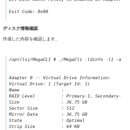
Exit Code: 0x00

ディスク情報確認
作成した内容を確認します。
/opt/lsi/MegaCLI # ./MegaCli -ldinfo -l1 -a0

Adapter 0 -- Virtual Drive Information:

Virtual Drive: 1 (Target Id: 1)

Name                :

RAID Level          : Primary-1, Secondary-0, R
Size                : 36.75 GB

Sector Size         : 512

Mirror Data         : 36.75 GB

State               : Optimal

Strip Size          : 64 KB
