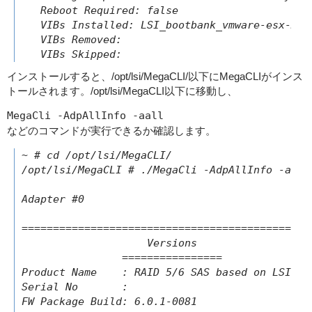
   Reboot Required: false

   VIBs Installed: LSI_bootbank_vmware-esx-Mega
   VIBs Removed:

   VIBs Skipped:
インストールすると、/opt/lsi/MegaCLI/以下にMegaCLIがインス
トールされます。/opt/lsi/MegaCLI以下に移動し、
MegaCli -AdpAllInfo -aall
などのコマンドが実行できるか確認します。
~ # cd /opt/lsi/MegaCLI/

/opt/lsi/MegaCLI # ./MegaCli -AdpAllInfo -aall

Adapter #0

==============================================
                    Versions

                ================

Product Name    : RAID 5/6 SAS based on LSI Meg
Serial No       :

FW Package Build: 6.0.1-0081
