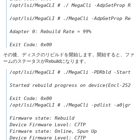
/opt/lsi/MegaCLI # ./ MegaCli -AdpSetProp Rebui
/opt/lsi/MegaCLI # ./MegaCli -AdpGetProp Rebuil
Adapter 0: Rebuild Rate = 99%

その後、ディスクのリビルドを開始します。開始すると、ファ
ームのステータスがRebuildになります。
/opt/lsi/MegaCLI # ./MegaCli -PDRbld -Start -Ph
Started rebuild progress on device(Encl-252 Slo
Exit Code: 0x00

/opt/lsi/MegaCLI # ./MegaCli -pdlist -a0|grep F
Firmware state: Rebuild

Device Firmware Level: C7TP

Firmware state: Online, Spun Up
