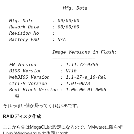
                    Mfg. Data

                ================

Mfg. Date       : 00/00/00

Rework Date     : 00/00/00

Revision No     :

Battery FRU     : N/A

                Image Versions in Flash:

                ================

FW Version         : 1.11.72-0356

BIOS Version       : NT10

WebBIOS Version    : 1.1-27-e_10-Rel

Ctrl-R Version     : 1.01-007B

Boot Block Version : 1.00.00.01-0006

  略
それっぽい値が帰ってくればOKです。
RAIDディスク作成
ここから先はMegaCLIの設定になるので、VMwareに限らず
Linux/Windowsでも大体同じです。