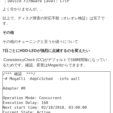
Device Firmware Level: C7TP
よく分かりませんが。。
以上で、ディスク障害の対応手順（オレオレ検証）は完了で
す。
その他
その他のチューニングと言うか諸々について
7日ごとにHDD-LEDが強烈に点滅するのを変えたい
ConsistencyCheck (CC)がデフォルトで168時間毎になってい
るためです。確認、変更はMegacliからできます。
/*** 確認  ***/

~# MegaCli -AdpCcSched  -info aall

Adapter #0

Operation Mode: Concurrent

Execution Delay: 168

Next start time: 02/10/2018, 03:00:00

Current State: Active
