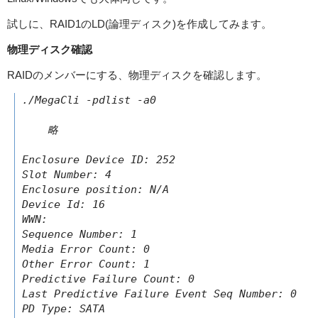
試しに、RAID1のLD(論理ディスク)を作成してみます。
物理ディスク確認
RAIDのメンバーにする、物理ディスクを確認します。
./MegaCli -pdlist -a0

    略

Enclosure Device ID: 252

Slot Number: 4

Enclosure position: N/A

Device Id: 16

WWN:

Sequence Number: 1

Media Error Count: 0

Other Error Count: 1

Predictive Failure Count: 0

Last Predictive Failure Event Seq Number: 0

PD Type: SATA
