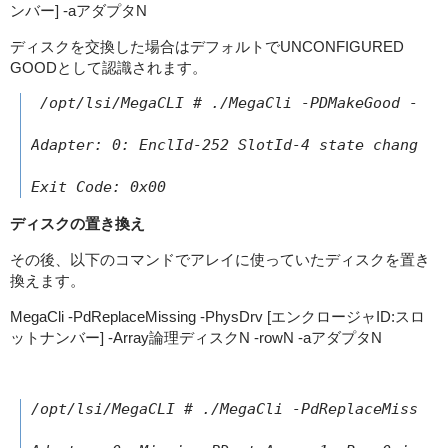
ンバー] -aアダプタN
ディスクを交換した場合はデフォルトでUNCONFIGURED
GOODとして認識されます。
 /opt/lsi/MegaCLI # ./MegaCli -PDMakeGood -Phys
Adapter: 0: EnclId-252 SlotId-4 state changed t
Exit Code: 0x00
ディスクの置き換え
その後、以下のコマンドでアレイに使っていたディスクを置き
換えます。
MegaCli -PdReplaceMissing -PhysDrv [エンクロージャID:スロ
ットナンバー] -Array論理ディスクN -rowN -aアダプタN
/opt/lsi/MegaCLI # ./MegaCli -PdReplaceMissing