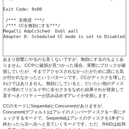
Exit Code: 0x00

 /*** 非推奨 ***/ 

 /*** CCを無効にする***/ 

MegaCli AdpCcSched  Dsbl aall

Adapter 0: Scheduled CC mode is set to Disabled.

あまり頻繁にやるのも良くないですが、無効にするのもよくあ
りません。CC中に破損が見つかった場合、実際にブロックが破
損していたが、今までアクセスされなかったがために誰にも気
が付かれなかったというパターンです。CCがディスクを壊した
わけではありません。無効にしていると、だいたい他のディス
クが壊れてリビルド中に全セクタをなめた結果それが発覚して
直すべきパリティーが読み込めずアレイが全損します。
CCのモードにSequentialとConcurrentがありますが、
Concurrent(デフォルト)はアレイのメンバーディスクを一斉にチ
ェックするモードで、Sequentialはアレイのディスクを1本ずつ
終わったら次へ次へと見ていくモードです。ただ、RAIDは結局