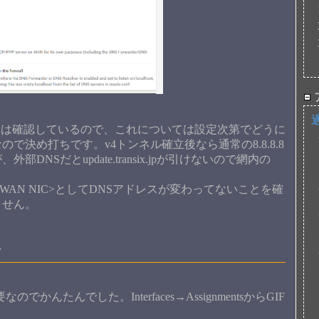
ことは確認しているので、これについては設定次第でどうに
決め打ちです。v4トンネル確立後なら通常の8.8.8.8
NSだとupdate.transix.jpが引けないので網内の
 <WAN NIC>としてDNSアドレスが変わってないことを確
ません。
合
でかんたんでした。Interfaces→AssignmentsからGIF