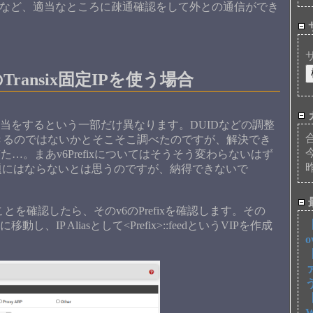
.1.1など、適当なところに疎通確認をして外との通信ができ
どのTransix固定IPを使う場合
の割当をするという一部だけ異なります。DUIDなどの調整
dにできるのではないかとそこそこ調べたのですが、解決でき
た…。まあv6Prefixについてはそうそう変わらないはず
題にはならないとは思うのですが、納得できないで
とを確認したら、そのv6のPrefixを確認します。その
【
IPsに移動し、IP Aliasとして<Prefix>::feedというVIPを作成