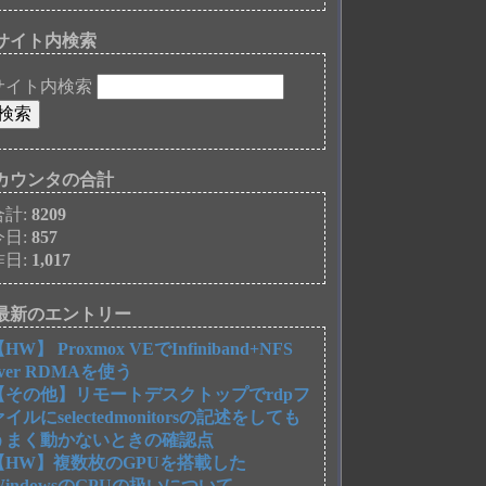
サイト内検索
サイト内検索
カウンタの合計
合計:
8209
今日:
857
昨日:
1,017
最新のエントリー
HW】 Proxmox VEでInfiniband+NFS
over RDMAを使う
【その他】リモートデスクトップでrdpフ
ァイルにselectedmonitorsの記述をしても
うまく動かないときの確認点
【HW】複数枚のGPUを搭載した
WindowsのGPUの扱いについて