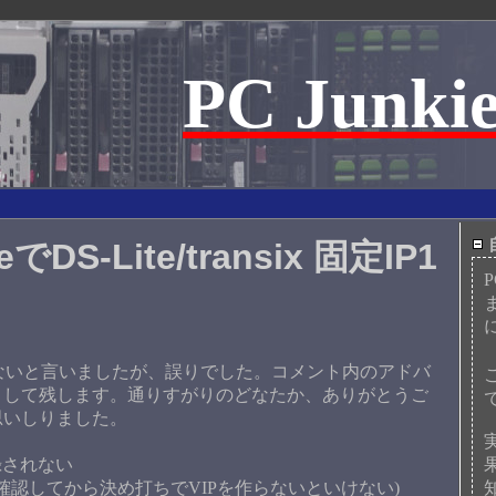
PC Junkie
でDS-Lite/transix 固定IP1
teが使えないと言いましたが、誤りでした。コメント内のアドバ
として残します。通りすがりのどなたか、ありがとうご
思いしりました。
録されない
reifxを確認してから決め打ちでVIPを作らないといけない)