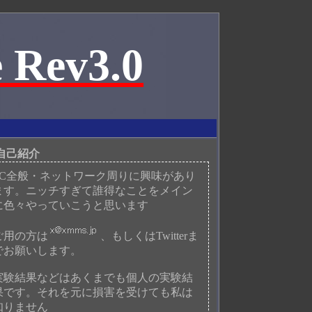
 Rev3.0
自己紹介
PC全般・ネットワーク周りに興味があり
ます。ニッチすぎて誰得なことをメイン
に色々やっていこうと思います
ご用の方は
、もしくはTwitterま
でお願いします。
実験結果などはあくまでも個人の実験結
果です。それを元に損害を受けても私は
知りません