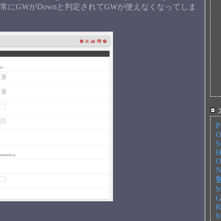
で、常にGWがDownと判定されてGWが使えなくなってしま
P
O
S
H
O
N
勉
M
G
R
M