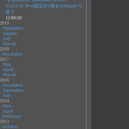
NATIVE IPv4固定IP1個をDebianから
使う
12/08/20
2019
September
August
July
March
2018
December
2017
May
April
March
2016
November
September
July
2014
May
April
February
2013
October