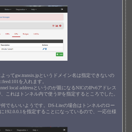
gw.transix.jpというドメイン名は指定できないの
e00::feed:101を入れます。
 local addressというのが親になるNICのIPv6アドレス
、これはトンネル内で使うIPを指定するところでした。
もいいようです。DS-Liteの場合はトンネルのロー
スに192.0.0.1を指定することになっているので、一応仕様