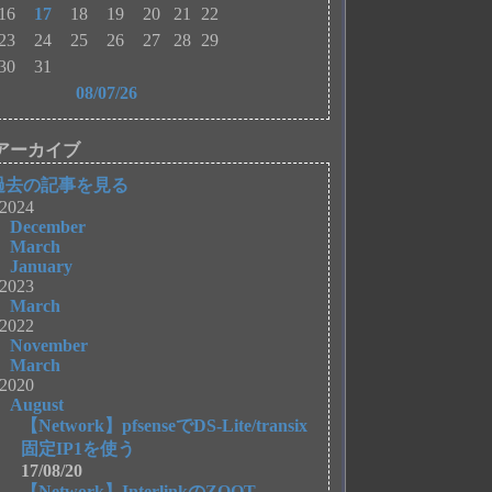
16
17
18
19
20
21
22
23
24
25
26
27
28
29
30
31
08/07/26
アーカイブ
過去の記事を見る
2024
December
March
January
2023
March
2022
November
March
2020
August
【Network】pfsenseでDS-Lite/transix
固定IP1を使う
17/08/20
【Network】InterlinkのZOOT