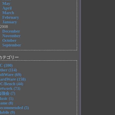
May
April
March
February
January
2008
December
November
October
September
カテゴリー
C (100)
ther (114)
oftWare (69)
ardWare (158)
C/Bench (44)
etwork (73)
強会 (7)
usic (1)
ame (8)
ecommended (5)
obile (9)