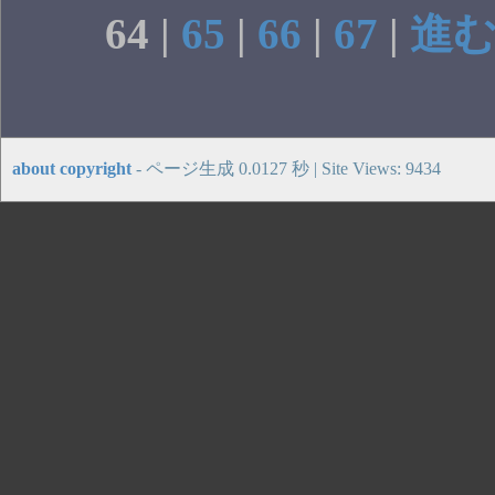
64 |
65
|
66
|
67
|
進む
about copyright
- ページ生成 0.0127 秒 | Site Views: 9434