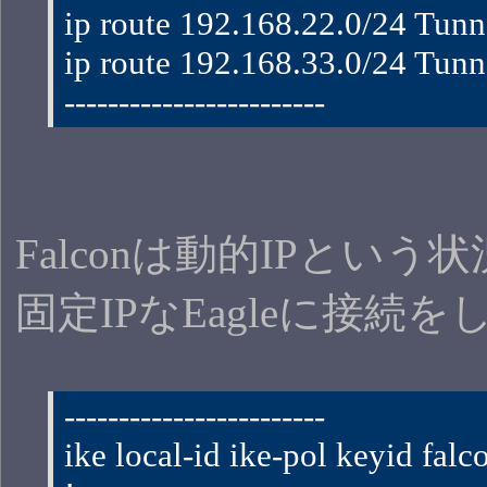
ip route 192.168.22.0/24 Tunn
ip route 192.168.33.0/24 Tunn
------------------------
Falconは動的IPとい
固定IPなEagleに接続
------------------------
ike local-id ike-pol keyid falc