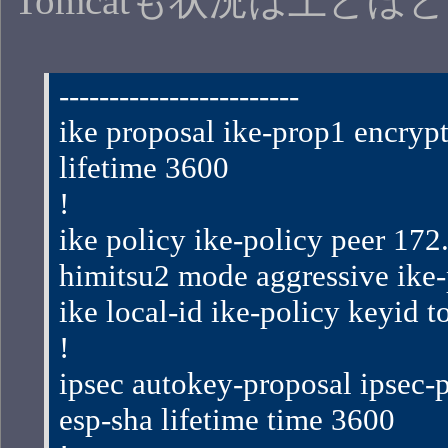
Tomcatも状況は上とほ
------------------------
ike proposal ike-prop1 encrypt
lifetime 3600
!
ike policy ike-policy peer 172.
himitsu2 mode aggressive ike
ike local-id ike-policy keyid 
!
ipsec autokey-proposal ipsec-p
esp-sha lifetime time 3600