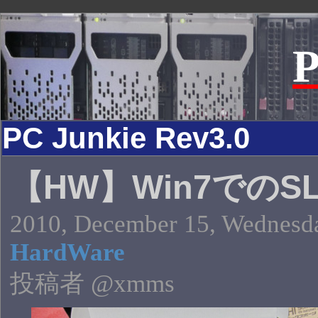
P
PC Junkie Rev3.0
【HW】Win7でのSL
2010, December 15, Wednesda
HardWare
投稿者 @xmms