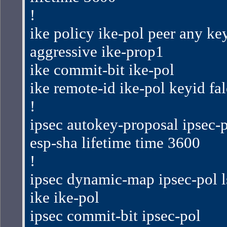
!
ike policy ike-pol peer any ke
aggressive ike-prop1
ike commit-bit ike-pol
ike remote-id ike-pol keyid fa
!
ipsec autokey-proposal ipsec-p
esp-sha lifetime time 3600
!
ipsec dynamic-map ipsec-pol ls
ike ike-pol
ipsec commit-bit ipsec-pol