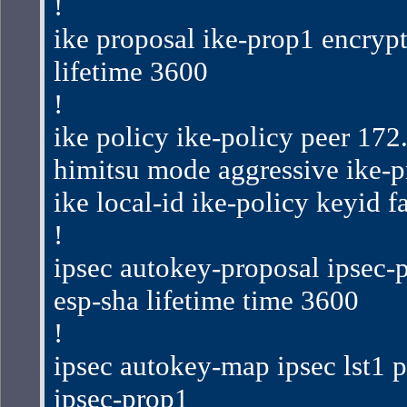
!
ike proposal ike-prop1 encrypt
lifetime 3600
!
ike policy ike-policy peer 172.
himitsu mode aggressive ike-
ike local-id ike-policy keyid f
!
ipsec autokey-proposal ipsec-p
esp-sha lifetime time 3600
!
ipsec autokey-map ipsec lst1 p
ipsec-prop1