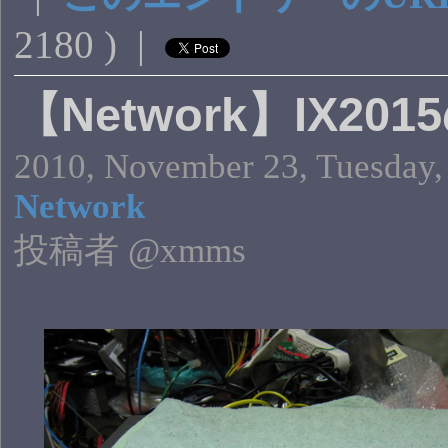
2180 ) |
【Network】IX2015
2010, November 23, Tuesday,
Network
投稿者 @xmms