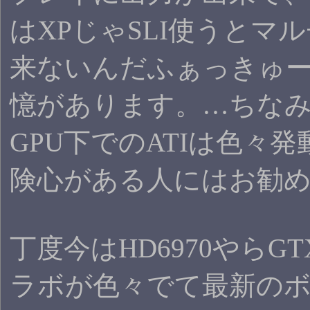
はXPじゃSLI使うとマ
来ないんだふぁっきゅ
憶があります。…ちな
GPU下でのATIは色々
険心がある人にはお勧
丁度今はHD6970やらGT
ラボが色々でて最新の