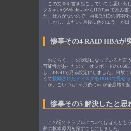
この文章を書き起こしていても思い出し
クをsmartやWindowsからHDTun
た。仕方がないので、再度RAIDの初期
しかし、また1ヶ月後に例のエラーが出
惨事その4 RAID HBA
おそらく、この状態になっていると言う事
可能性があったので、オンボードの1068Eを
し、JBODで見る設定にしました。何故
くて
接続されたディスクをJBODで見せ
が、こいつも1ヶ月後にmdが全崩壊を
惨事その5 解決したと思
この辺でトラブルについてはほんともう
夢の根本原因を探すことにしました。