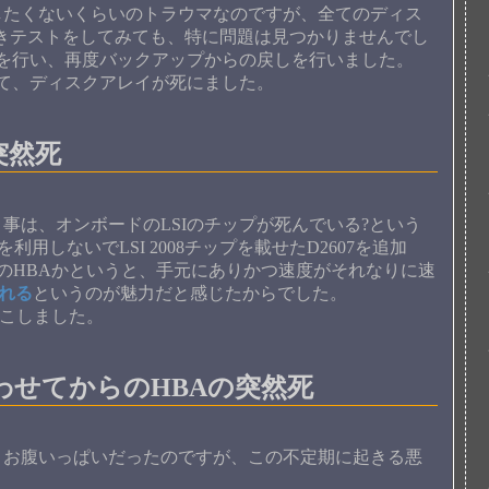
たくないくらいのトラウマなのですが、全てのディス
eで読み書きテストをしてみても、特に問題は見つかりませんでし
化を行い、再度バックアップからの戻しを行いました。
て、ディスクアレイが死にました。
が突然死
は、オンボードのLSIのチップが死んでいる?という
利用しないでLSI 2008チップを載せたD2607を追加
このHBAかというと、手元にありかつ速度がそれなりに速
られる
というのが魅力だと感じたからでした。
起こしました。
わせてからのHBAの突然死
お腹いっぱいだったのですが、この不定期に起きる悪