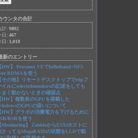
カウンタの合計
合計:
9802
今日:
467
昨日:
1,018
最新のエントリー
HW】 Proxmox VEでInfiniband+NFS
over RDMAを使う
【その他】リモートデスクトップでrdpフ
ァイルにselectedmonitorsの記述をしても
うまく動かないときの確認点
【HW】複数枚のGPUを搭載した
WindowsのGPUの扱いについて
【HW】グラボの消費電力を下げるために
FSR/RSRを使う
Monitoring】 ZabbixからESXiホストに
刺さってるMegaRAIDの状態をLLDで動
的に取得して監視する