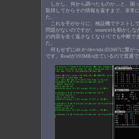
しかし、何から調べたものか…と、困ってい
取得してからその情報を返すまで、非常に
た。
これを手がかりに、検証機でテストして
問題がないのですが、smartctrlを動かしな
の内容を全く返さなくなり^Cでも中断で
た。
何もせずにdd if=/dev/sda (D2607に繋
です。Readが193MB/s出ているので普通