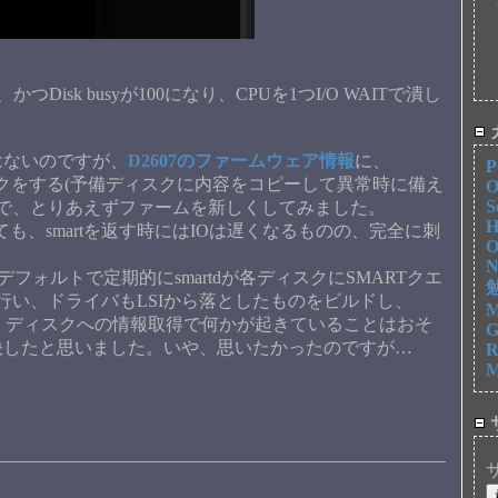
isk busyが100になり、CPUを1つI/O WAITで潰し
ないのですが、
D2607のファームウェア情報
に、
P
ックをする(予備ディスクに内容をコピーして異常時に備え
O
S
ので、とりあえずファームを新しくしてみました。
H
をしても、smartを返す時にはIOは遅くなるものの、完全に刺
O
N
入れるとデフォルトで定期的にsmartdが各ディスクにSMARTクエ
勉
 smartdを行い、ドライバもLSIから落としたものをビルドし、
M
た。ディスクへの情報取得で何かが起きていることはおそ
G
決したと思いました。いや、思いたかったのですが…
R
M