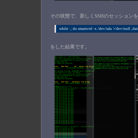
その状態で、新しくSSHのセッション
while :; do smartctrl -x /dev/sda >/dev/null ;dat
をした結果です。