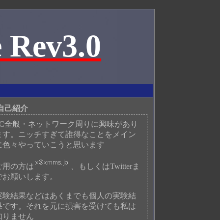
 Rev3.0
自己紹介
PC全般・ネットワーク周りに興味があり
ます。ニッチすぎて誰得なことをメイン
に色々やっていこうと思います
ご用の方は
、もしくはTwitterま
でお願いします。
実験結果などはあくまでも個人の実験結
果です。それを元に損害を受けても私は
知りません