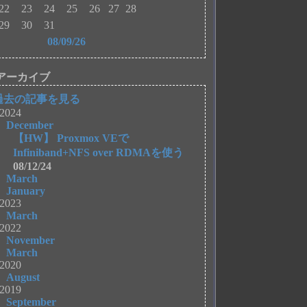
22
23
24
25
26
27
28
29
30
31
08/09/26
アーカイブ
過去の記事を見る
2024
December
【HW】 Proxmox VEで
Infiniband+NFS over RDMAを使う
08/12/24
March
January
2023
March
2022
November
March
2020
August
2019
September