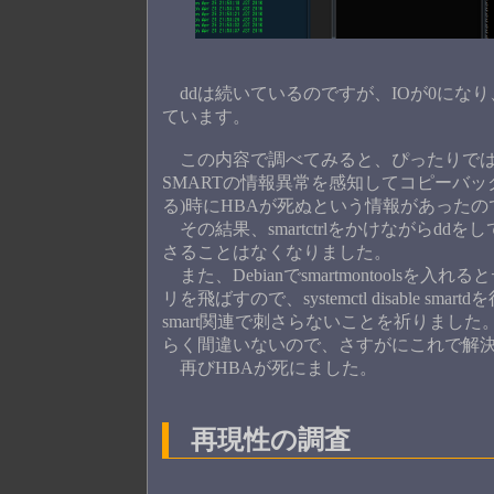
ddは続いているのですが、IOが0になり、かつD
ています。
この内容で調べてみると、ぴったりでは
SMARTの情報異常を感知してコピーバ
る)時にHBAが死ぬという情報があった
その結果、smartctrlをかけながらdd
さることはなくなりました。
また、Debianでsmartmontoolsを
リを飛ばすので、systemctl disable
smart関連で刺さらないことを祈りまし
らく間違いないので、さすがにこれで解
再びHBAが死にました。
再現性の調査