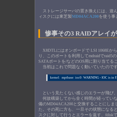
ストレージサーバの置き換えには、遊
ィスクには東芝製
MD04ACA200
を使う事
惨事その3 RAIDアレイ
X8DTLにはオンボードで LSI 1068E
り、このポートを利用してmdraidでrai
SATAポートを/などのOS用に割り当て
当初はこれで問題なく動いていたのですが、
kernel:  mptbase: ioc0: WARNING - IOC is in F
という見たくない感じのエラーが飛び、
何故構築してから全く時間が経っていな
備のMD04ACA200と交換することにしま
た。その死に方も、一旦その状態になるとsmartc
スクに対して行うとエラーを返す、fdis