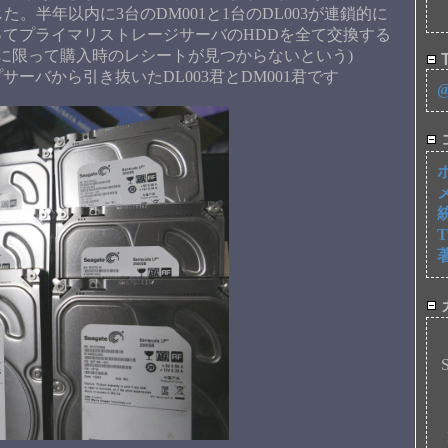
した。半年以内に3台のDM001と1台のDL003が連鎖的に
てプライマリストレージサーバのHDDを全て交換する
Dに限って購入時のレシートが見つからないという)
T
バから引き抜いたDL003君とDM001君です