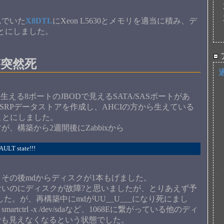
んでいた
X8DTL
にXeon L5630とメモリを適当に積み、デ
とにしました。
が突然死
から生える8ポートのJBODで見えるSATA/SASポートがあ
d5のSRPデータストアを作成し、AHCIの方から生えている
ることにしました。
構築から2週間後にZabbixから
AULT state!!!
その後mdからディスクが1本もげました。
いのにディスクが故障?と思いましたが、とりあえず予
した。が、再構築中にmdがUU__U___になり死にまし
trl -x /dev/sdaなど、1068Eに繋がっている他のディ
kでも見えなくなるという状態でした。