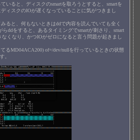
ると、ディスクのsmartを取ろうとすると、smartを
ディスクのIOが遅くなっていることに気がつきまし
みると、何もないときはddで内容を読んでいても全く
がらddをすると、あるタイミングでsmartが刺さり、smart
きなくなり、かつIOがゼロになると言う問題が起きまし
がってるMD04ACA200) of=/dev/nullを行っているときの状態
です。