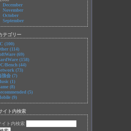
December
November
October
September
カテゴリー
C (100)
ther (114)
oftWare (69)
ardWare (158)
C/Bench (44)
etwork (73)
強会 (7)
usic (1)
ame (8)
ecommended (5)
obile (9)
サイト内検索
サイト内検索