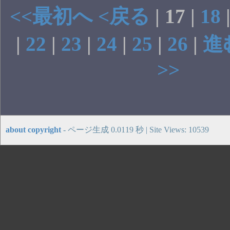
<<最初へ
<戻る
| 17 |
18
|
22
|
23
|
24
|
25
|
26
|
進
>>
about copyright
- ページ生成 0.0119 秒 | Site Views: 10539