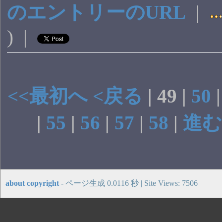
のエントリーのURL
|
) |
<<最初へ
<戻る
| 49 |
50
|
55
|
56
|
57
|
58
|
進む
about copyright
- ページ生成 0.0116 秒 | Site Views: 7506