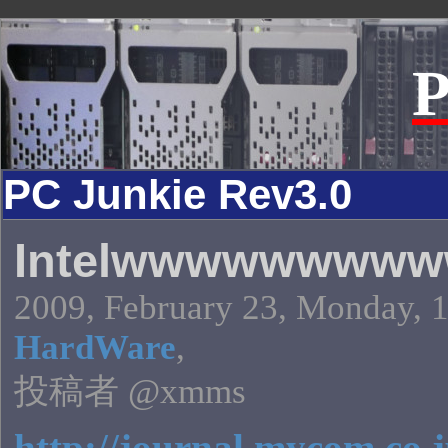
P
PC Junkie Rev3.0
Intelwwwwwwww
2009, February 23, Monday, 1
HardWare
,
投稿者 @xmms
http://journal.mycom.co.