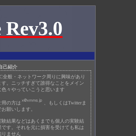
 Rev3.0
自己紹介
PC全般・ネットワーク周りに興味があり
ます。ニッチすぎて誰得なことをメイン
に色々やっていこうと思います
ご用の方は
、もしくはTwitterま
でお願いします。
実験結果などはあくまでも個人の実験結
果です。それを元に損害を受けても私は
知りません