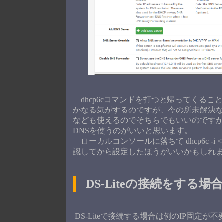
dhcp6cコマンドを打つと帰ってくる
かなる気がするのですが、今の所未解決なので
なども使えるのでそちらでもいいのですが、外部D
DNSを使うのがいいと思います。
ローカルコンソールに落ちて dhcp6c -i
認してから設定したほうがいいかもしれ
DS-Liteの接続をする場
DS-Liteで接続する場合は例のIP固定が不要なの