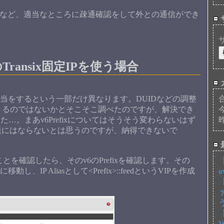
.1.1など、適当なところに疎通確認をして外との通信ができ
どのTransix固定IPを使う場合
の割当をするという一部だけ異なります。DUIDなどの調整
dにできるのではないかとそこそこ調べたのですが、解決でき
た…。まあv6Prefixについてはそうそう変わらないはず
題にはならないとは思うのですが、納得できないで
とを確認したら、そのv6のPrefixを確認します。その
【
IPsに移動し、IP Aliasとして<Prefix>::feedというVIPを作成