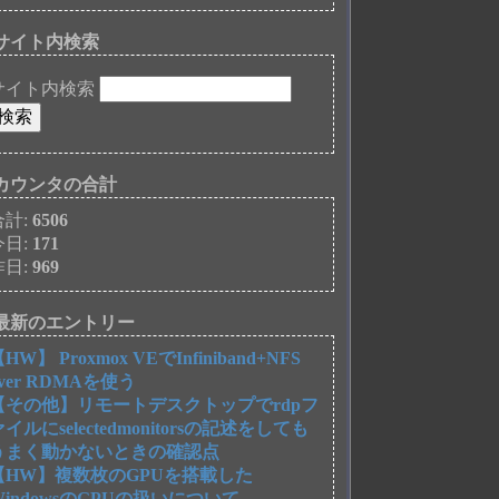
サイト内検索
サイト内検索
カウンタの合計
合計:
6506
今日:
171
昨日:
969
最新のエントリー
HW】 Proxmox VEでInfiniband+NFS
over RDMAを使う
【その他】リモートデスクトップでrdpフ
ァイルにselectedmonitorsの記述をしても
うまく動かないときの確認点
【HW】複数枚のGPUを搭載した
WindowsのGPUの扱いについて