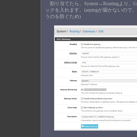
割り当てたら、System→Routingより、Gateway
ックを入れます。(arpingが届かないの
うのを防ぐため)