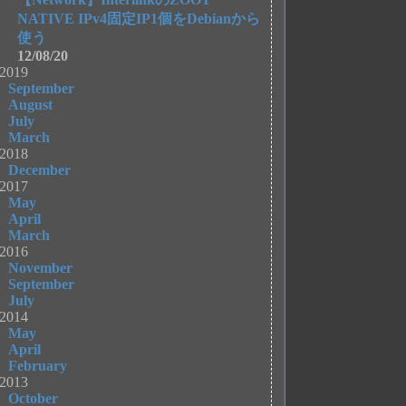
NATIVE IPv4固定IP1個をDebianから
使う
12/08/20
2019
September
August
July
March
2018
December
2017
May
April
March
2016
November
September
July
2014
May
April
February
2013
October