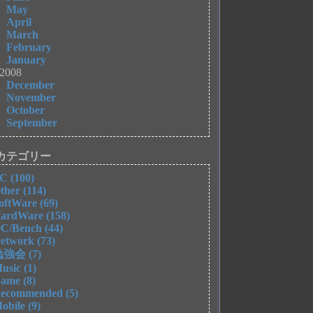
May
April
March
February
January
2008
December
November
October
September
カテゴリー
C (100)
ther (114)
oftWare (69)
ardWare (158)
C/Bench (44)
etwork (73)
強会 (7)
usic (1)
ame (8)
ecommended (5)
obile (9)