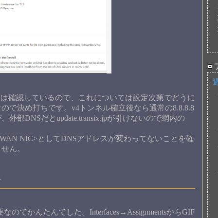
ことは確認しているので、これについては設定次第でどうに
決め打ちです。v4トンネル確立後なら通常の8.8.8.8
NSだとupdate.transix.jpが引けないので網内の
 <WAN NIC>としてDNSアドレスが変わってないことを確
ません。
合
でかんたんでした。Interfaces→AssignmentsからGIF