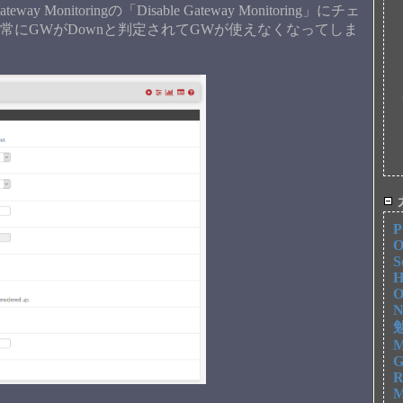
 Monitoringの「Disable Gateway Monitoring」にチェ
で、常にGWがDownと判定されてGWが使えなくなってしま
P
O
S
H
O
N
勉
M
G
R
M