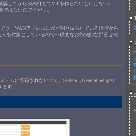
reifxを確認してから決め打ちでVIPを作らないといけない)
璧ではないのですが…。
T
でき、WANアドレスにv6が割り振られている段階から
扱った人を対象としているので一般的なお作法的な部分は省
に登録されないので、System→General Setupの
おきます。