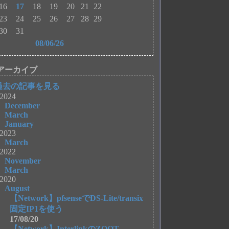
16
17
18
19
20
21
22
23
24
25
26
27
28
29
30
31
08/06/26
アーカイブ
過去の記事を見る
2024
December
March
January
2023
March
2022
November
March
2020
August
【Network】pfsenseでDS-Lite/transix
固定IP1を使う
17/08/20
【Network】InterlinkのZOOT