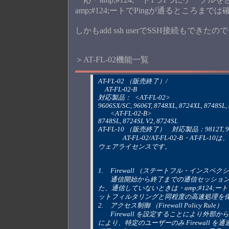
amp;#124;ートでPingが通るところまで
しかもadd ssh userでSSH接続もできた
＞AT-FL-02機能一覧
AT-FL-02 （販売終了）/
　AT-FL-02-B 	
対応製品： 	<AT-FL-02>
9606SX/SC, 9606T, 8748XL, 8724XL, 8748SL,
	<AT-FL-02-B>
8748SL, 8724SL V2, 8724SL
AT-FL-10 （販売終了） 	対応製品
		AT-FL-02/AT-FL-02-B・AT-FL-10は、ファイアウォール機能、アドレス変換機能を追加するためのソフト
ウェアライセンスです。
1. 	Firewall （ステートフル・インスペ
	通信開始から終了までの通信セッションを監視し、送受信パケットに矛盾がないかをチェックします。ま
た、通信していないときは・amp;#124
ットフィルタリングと同程度の高速処理を
2. 	アクセス制御 （Firewall Policy Rule）
	Firewall を設定することにより外部からのアクセスが不能になりますが、このアクセス制御を設定すること
により、特定のユーザーのみ Firewall 