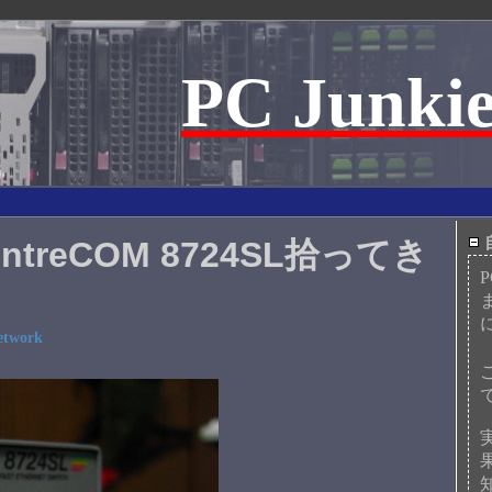
PC Junkie
reCOM 8724SL拾ってき
etwork