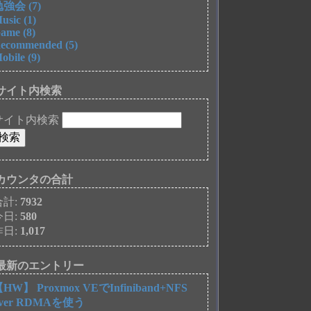
強会 (7)
usic (1)
ame (8)
ecommended (5)
obile (9)
サイト内検索
サイト内検索
カウンタの合計
合計:
7932
今日:
580
昨日:
1,017
最新のエントリー
HW】 Proxmox VEでInfiniband+NFS
over RDMAを使う