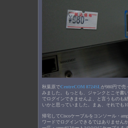
秋葉原で
CentreCOM 8724SL
が980円で
みました。もっとも、ジャンクとこそ書
でログインできませんよ、と言うものも
いかと思っていました。まぁ、それでも1
帰宅してCiscoケーブルをコンソール・am
ワードでログインできるではありません
一応・amp;#124;ート1つ1つにケーブル