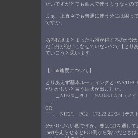
たいですがとても個人で使うようなもの
まぁ、正直今でも普通に使う分には困って
ですか。
ある程度まとまったら誰が得するのか分
だ自分が使いこなせていないので【とり
ていこうと思います。
【Link速度について】
とりあえず基本ルーティングとDNS/DH
がおかしいと言う症状が出ました。
＿NIF2/0＿PC1 192.168.1.7/24
＿／
GR|
￣＼＿NIF2/1＿PC2 172.22.2.2/24
分かりづらい図ですが、要はGRを通して
iperfを走らせるとPC1側から繋いだときは