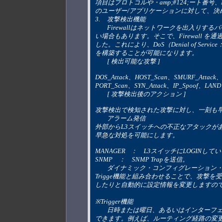
項目はプロトコルや・amp;#124;ート番
のユーザー/アプリケーションに対して、決
3. 	攻撃検出機能
	Firewallはネットワークを出入りするパケットのチェックを行いますが、それでも中には攻撃を防ぎ切れな
い場合もあります。そこで、Firewall
した。これにより、DoS（Denial of 
を構築することが可能になります。
	[ 検出可能な攻撃 ]
DOS_Attack、HOST_Scan、SMURF_Attack、T
PORT_Scan、SYN_Attack、IP_Spoof、LAND
	[ 攻撃検出後のアクション ]
攻撃検出で検知された攻撃に対し、一刻も
	アラーム発信
外部からL3スイッチへの不正なアタックが
早急な対処を可能にします。
MANAGER 	：　L3スイッチにLOG
SNMP 	：　SNMP Trapを送信。
	ダイナミック・コンフィグレーション
Trigge機能と組み合わせることで、攻
したりと自動的に設定情報を変更しますの
※Trigger機能
	日時または曜日、あるいはインターフェースのLinkUpまたはDownなど、様々なイベントにトリガーを設定
できます。例えば、ルーティング経路の変