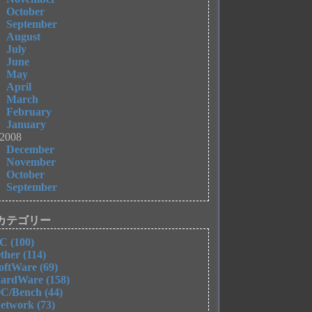
October
September
August
July
June
May
April
March
February
January
2008
December
November
October
September
カテゴリー
C (100)
ther (114)
oftWare (69)
ardWare (158)
C/Bench (44)
etwork (73)