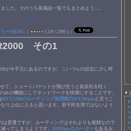
きました。そのうち装備品一覧でもまとめよう…。
リーのURL
|
( 2.9 / 2395 ) |
2000 その1
った1Bが今手元にあるのですが、こいつらの設定に少し時
べらせて、ショートパケットが飛び交うと血反吐を吐く
変換器のみの機能にしてネットワークを快適にすることです。
は
RTX1200のルーティング処理能力が120kpps
と言うこ
P
かなり上位に入ると思います。若干民生用ではないよう
O
S
H
いうのは普通ですが、ルーティングはそれよりも複雑なので
O
N
は減ってしまうようです。
480Mppsなルーター
もあるみ