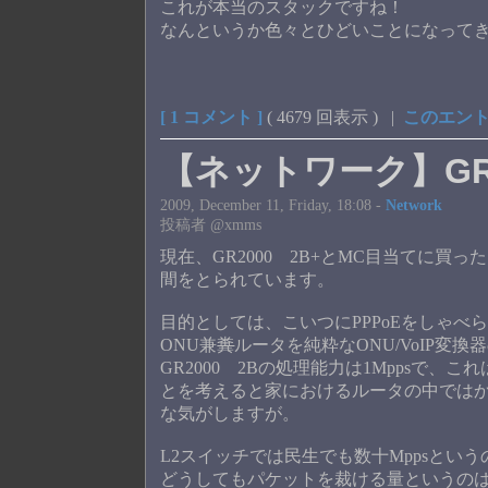
これが本当のスタックですね！
なんというか色々とひどいことになって
[ 1 コメント ]
( 4679 回表示 ) |
このエント
【ネットワーク】GR
2009, December 11, Friday, 18:08 -
Network
投稿者 @xmms
現在、GR2000 2B+とMC目当てに買
間をとられています。
目的としては、こいつにPPPoEをしゃ
ONU兼
糞
ルータを純粋なONU/VoIP
GR2000 2Bの処理能力は1Mppsで、これ
とを考えると家におけるルータの中では
な気がしますが。
L2スイッチでは民生でも数十Mppsと
どうしてもパケットを裁ける量というの