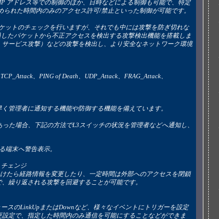
号、IP アドレス等での制御のほか、日時などによる制御も可能で、特定
められた時間内のみのアクセス許可/禁止といった制御が可能です。
 を通過したパケットから不正アクセスを検出する攻撃検出機能を搭載しま
Service：サービス攻撃）などの攻撃を検出し、より安全なネットワーク環境
CP_Attack、PING of Death、UDP_Attack、FRAG_Attack、
早く管理者に通知する機能や防御する機能を備えています。
あった場合、下記の方法でL3スイッチの状況を管理者などへ通知し、
INしている端末へ警告表示。
・チェンジ
撃を受けたら経路情報を変更したり、一定時間は外部へのアクセスを閉鎖
で、繰り返される攻撃を回避することが可能です。
更設定で、指定した時間内のみ通信を可能にすることなどができま