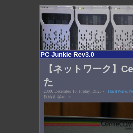
PC Junkie Rev3.0
【ネットワーク】Cent
た
2009, December 18, Friday, 19:25 -
,
HardWare
,
N
投稿者 @xmms