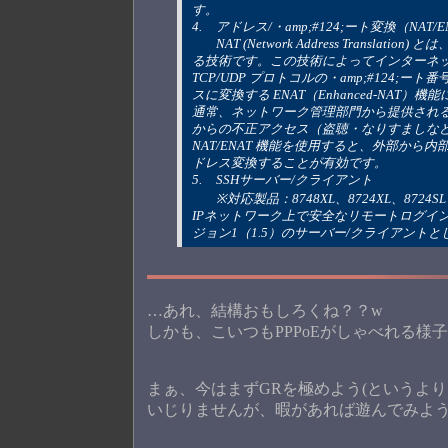
す。
4. 	アドレス/・amp;#124;ート変換（NAT
	NAT (Network Address Translation) とは、特定のプライベートアドレスを特定のグローバルアドレスに変換す
る技術です。この技術によってインターネ
TCP/UDP プロトコルの・amp;#124
スに変換する ENAT（Enhanced-NA
通常、ネットワーク管理部門から提供される
からの不正アクセス（盗聴・なりすましな
NAT/ENAT 機能を使用すると、外部か
ドレス変換することが有効です。
5. 	SSHサーバー/クライアント
	※対応製品：8748XL、8724XL、8724SL 
IPネットワーク上で安全なリモートログインを可
ジョン1（1.5）のサーバー/クライアントと
…あれ、結構おもしろくね？？w
しかも、こいつもPPPoEがしゃべれる様
まぁ、今はまずGRを極めよう(というよ
いじりませんが、暇があれば遊んでみよ