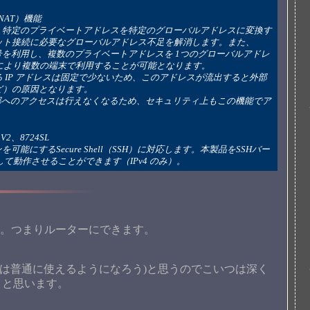
/ENAT）機能
ット接続に必要なグローバルアドレス不足を解消します。また、
;ート番号を利用し、複数のプライベートアドレスを 1つのグローバルアドレ
T）機能により複数の端末で利用することが可能となります。
 IP アドレスは固定で少ないため、このアドレスが流出すると外部
ど）の原因となります。
ら内部へのアクセスは行えなくなるため、セキュリティ上もこの機能でア
V2、8724SL
能にするSecure Shell（SSH）に対応します。本製品をSSHバー
して動作させることができます（IPv4 のみ）。
子。つまりルーターにできます。
りは普通に使えるようになろう)と思うのでこいつは深く
うと思います。