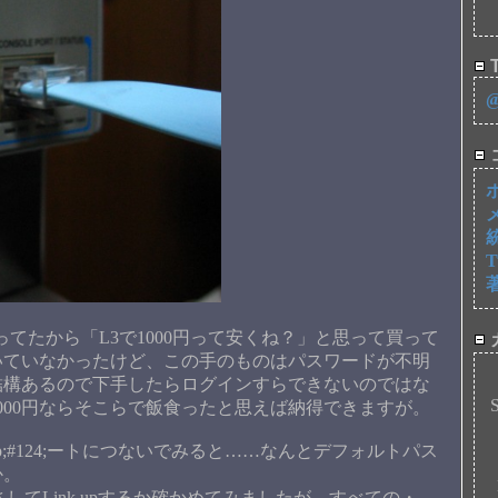
T
売ってたから「L3で1000円って安くね？」と思って買って
いていなかったけど、この手のものはパスワードが不明
結構あるので下手したらログインすらできないのではな
000円ならそこらで飯食ったと思えば納得できますが。
p;#124;ートにつないでみると……なんとデフォルトパス
か。
をさしてLink upするか確かめてみましたが、すべての・