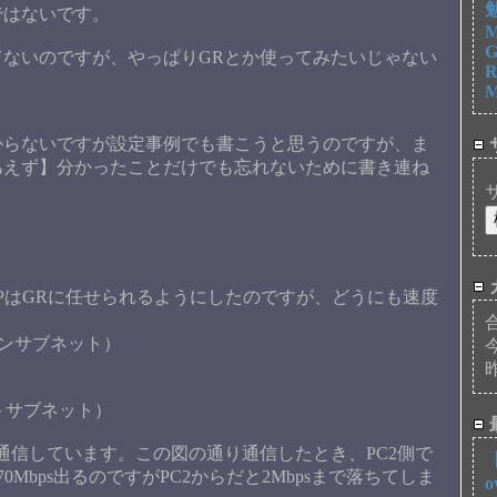
勉
ではないです。
M
G
ないのですが、やっぱりGRとか使ってみたいじゃない
R
M
からないですが設定事例でも書こうと思うのですが、ま
あえず】分かったことだけでも忘れないために書き連ね
CPはGRに任せられるようにしたのですが、どうにも速度
（メインサブネット）
（テストサブネット）
通信しています。この図の通り通信したとき、PC2側で
【
70Mbps出るのですがPC2からだと2Mbpsまで落ちてしま