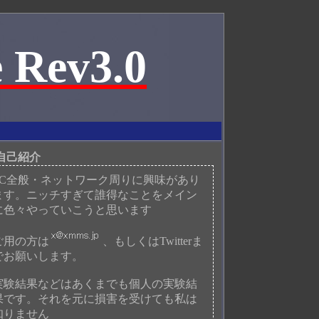
 Rev3.0
自己紹介
PC全般・ネットワーク周りに興味があり
ます。ニッチすぎて誰得なことをメイン
に色々やっていこうと思います
ご用の方は
、もしくはTwitterま
でお願いします。
実験結果などはあくまでも個人の実験結
果です。それを元に損害を受けても私は
知りません