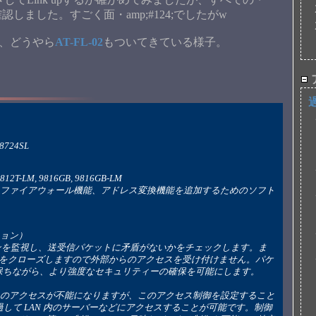
は確認しました。すごく面・amp;#124;でしたがw
ので、どうやら
AT-FL-02
もついてきている様子。
 8724SL
：9812T, 9812T-LM, 9816GB, 9816GB-LM
クション）
;ートをクローズしますので外部からのアクセスを受け付けません。パケ
保ちながら、より強度なセキュリティーの確保を可能にします。
を通過して LAN 内のサーバーなどにアクセスすることが可能です。制御