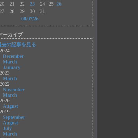
20
21
22
23
24
25
26
27
28
29
30
31
08/07/26
アーカイブ
過去の記事を見る
2024
December
March
January
2023
March
2022
November
March
2020
August
2019
September
August
July
March