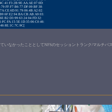
:86:4C:41:F3:2B:9E:AA:AE:07:0D:
:1F:79:FF:F7:B6:77:DF:09:BF:38:
:25:7A:CE:6D:91:79:06:4B:A2:02:
C:98:B9:6F:E2:94:BA:CB:AB:A9:03:
:53:6E:B2:D3:99:63:24:04:FD:32:
D:D5:FC:FA:15:5E:1D:35:06:C0:46:
A5:46:8E:1C:7C:9C[ 
ていなかったこととしてNFSのセッショントランク/マルチパス