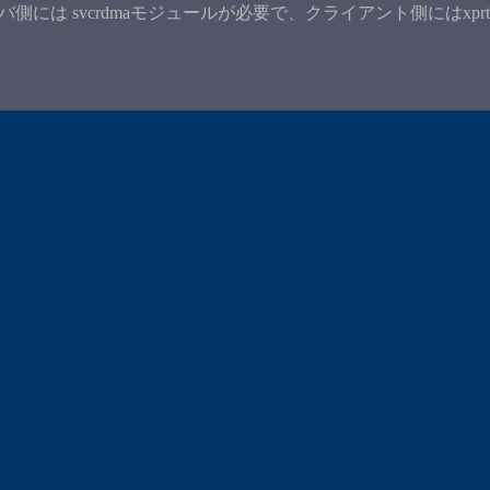
は svcrdmaモジュールが必要で、クライアント側にはxprt