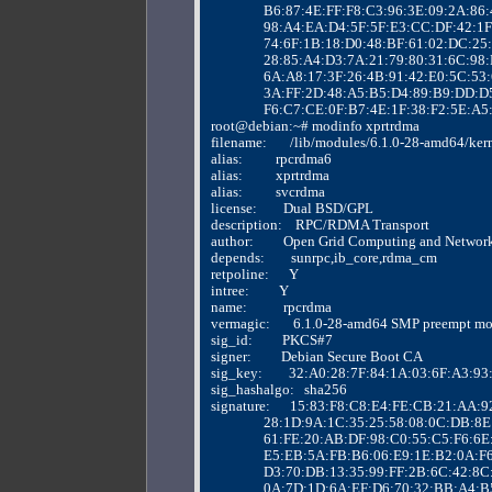
                B6:87:4E:FF:F8:C3:96:3E:09:2A
                98:A4:EA:D4:5F:5F:E3:CC:DF:42
                74:6F:1B:18:D0:48:BF:61:02:DC
                28:85:A4:D3:7A:21:79:80:31:6
                6A:A8:17:3F:26:4B:91:42:E0:5C
                3A:FF:2D:48:A5:B5:D4:89:B9:D
                F6:C7:CE:0F:B7:4E:1F:38:F2:5E:
root@debian:~# modinfo xprtrdma
filename:       /lib/modules/6.1.0-28-amd64/ke
alias:          rpcrdma6
alias:          xprtrdma
alias:          svcrdma
license:        Dual BSD/GPL
description:    RPC/RDMA Transport
author:         Open Grid Computing and Networ
depends:        sunrpc,ib_core,rdma_cm
retpoline:      Y
intree:         Y
name:           rpcrdma
vermagic:       6.1.0-28-amd64 SMP preempt 
sig_id:         PKCS#7
signer:         Debian Secure Boot CA
sig_key:        32:A0:28:7F:84:1A:03:6F:A3:
sig_hashalgo:   sha256
signature:      15:83:F8:C8:E4:FE:CB:21:AA
                28:1D:9A:1C:35:25:58:08:0C:D
                61:FE:20:AB:DF:98:C0:55:C5:F6
                E5:EB:5A:FB:B6:06:E9:1E:B2:0
                D3:70:DB:13:35:99:FF:2B:6C:4
                0A:7D:1D:6A:EF:D6:70:32:BB:A