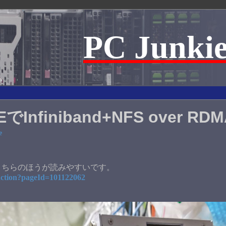
PC Junkie
EでInfiniband+NFS over R
e
こちらのほうが読みやすいです。
.action?pageId=101122062