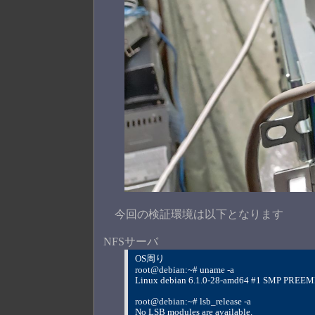
今回の検証環境は以下となります
NFSサーバ
OS周り
root@debian:~# uname -a
Linux debian 6.1.0-28-amd64 #1 SMP PREE
root@debian:~# lsb_release -a
No LSB modules are available.