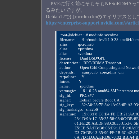
PVEに行く前にそもそもNFSoRDMAっ
るみたいですが、
Debian12ではrpcrdma.koのエイ
https://enterprise-support.nvidia.com/s/arti
 root@debian:~# modinfo svcrdma
filename:       /lib/modules/6.1.0-28-amd64/ke
alias:          rpcrdma6
alias:          xprtrdma
alias:          svcrdma
license:        Dual BSD/GPL
description:    RPC/RDMA Transport
author:         Open Grid Computing and Networ
depends:        sunrpc,ib_core,rdma_cm
retpoline:      Y
intree:         Y
name:           rpcrdma
vermagic:       6.1.0-28-amd64 SMP preempt 
sig_id:         PKCS#7
signer:         Debian Secure Boot CA
sig_key:        32:A0:28:7F:84:1A:03:6F:A3:
sig_hashalgo:   sha256
signature:      15:83:F8:C8:E4:FE:CB:21:AA
                28:1D:9A:1C:35:25:58:08:0C:D
                61:FE:20:AB:DF:98:C0:55:C5:F6
                E5:EB:5A:FB:B6:06:E9:1E:B2:0
                D3:70:DB:13:35:99:FF:2B:6C:4
                0A:7D:1D:6A:EF:D6:70:32:BB:A