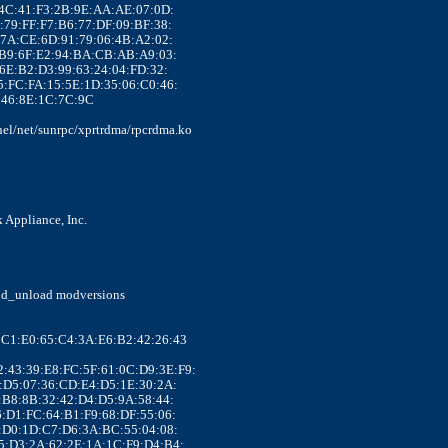
:86:4C:41:F3:2B:9E:AA:AE:07:0D:
:1F:79:FF:F7:B6:77:DF:09:BF:38:
:25:7A:CE:6D:91:79:06:4B:A2:02:
C:98:B9:6F:E2:94:BA:CB:AB:A9:03:
:53:6E:B2:D3:99:63:24:04:FD:32:
D:D5:FC:FA:15:5E:1D:35:06:C0:46:
A5:46:8E:1C:7C:9C
rnel/net/sunrpc/xprtrdma/rpcrdma.ko
k Appliance, Inc.
mod_unload modversions
93:C1:E0:65:C4:3A:E6:B2:42:26:43
:92:43:39:E8:FC:5F:61:0C:D9:3E:F9:
B:8E:D5:07:36:CD:E4:D5:1E:30:2A:
:6E:B8:8B:32:42:D4:D5:9A:58:44:
A:F6:D1:FC:64:B1:F9:68:DF:55:06:
2:8C:D0:1D:C7:D6:3A:BC:55:04:08:
4:B5:D3:2A:62:2E:1A:1C:F9:D4:B4: