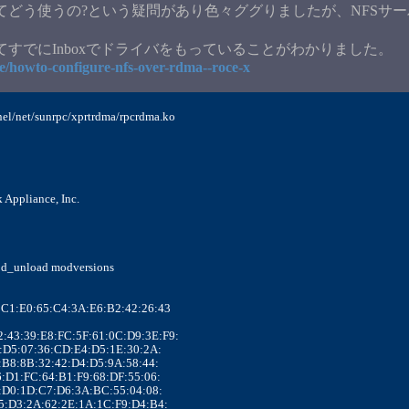
てどう使うの?という疑問があり色々ググりましたが、NFSサーバ側に
リアスとしてすでにInboxでドライバをもっていることがわかりました。
cle/howto-configure-nfs-over-rdma--roce-x
rnel/net/sunrpc/xprtrdma/rpcrdma.ko
k Appliance, Inc.
mod_unload modversions
93:C1:E0:65:C4:3A:E6:B2:42:26:43
:92:43:39:E8:FC:5F:61:0C:D9:3E:F9:
B:8E:D5:07:36:CD:E4:D5:1E:30:2A:
:6E:B8:8B:32:42:D4:D5:9A:58:44:
A:F6:D1:FC:64:B1:F9:68:DF:55:06:
2:8C:D0:1D:C7:D6:3A:BC:55:04:08:
4:B5:D3:2A:62:2E:1A:1C:F9:D4:B4: