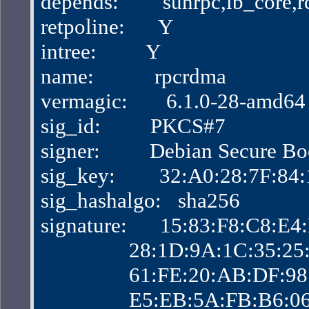
depends:        sunrpc,ib_core
retpoline:      Y
intree:         Y
name:           rpcrdma
vermagic:       6.1.0-28-amd
sig_id:         PKCS#7
signer:         Debian Secure B
sig_key:        32:A0:28:7F:
sig_hashalgo:   sha256
signature:      15:83:F8:C8:
                28:1D:9A:1C:3
                61:FE:20:AB:D
                E5:EB:5A:FB:B