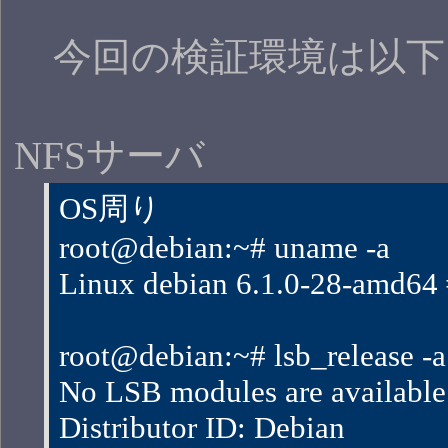
今回の検証環境は以下
NFSサーバ
OS周り
root@debian:~# uname -a
Linux debian 6.1.0-28-amd
root@debian:~# lsb_release -a
No LSB modules are available
Distributor ID: Debian