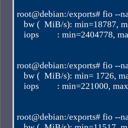
root@debian:/exports# fio --n
   bw (  MiB/s): min=18787,
   iops        : min=2404778
root@debian:/exports# fio --n
   bw (  MiB/s): min= 1726, 
   iops        : min=221000,
root@debian:/exports# fio --n
   bw (  MiB/s): min=11517,