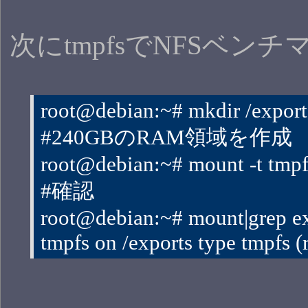
次にtmpfsでNFSベ
root@debian:~# mkdir /export
#240GBのRAM領域を作成
root@debian:~# mount -t tmpfs
#確認
root@debian:~# mount|grep e
tmpfs on /exports type tmpfs 