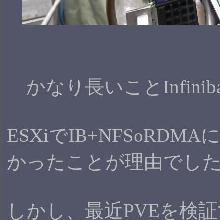
かなり長いことInfini
ESXiでIB+NFSo
かったことが理由でし
しかし、最近PVEを検