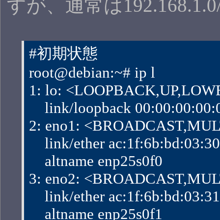
すが、通常は192.168.1.
#初期状態
root@debian:~# ip l
1: lo: <LOOPBACK,UP,LOWER
    link/loopback 00:00:00:00
2: eno1: <BROADCAST,MULTI
    link/ether ac:1f:6b:bd:03:30 b
    altname enp25s0f0
3: eno2: <BROADCAST,MULTI
    link/ether ac:1f:6b:bd:03:31 b
    altname enp25s0f1