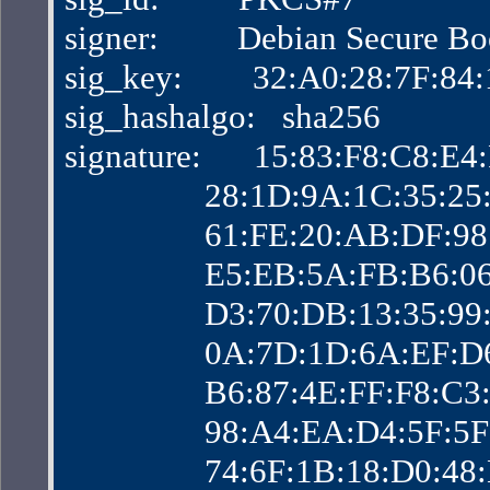
signer:         Debian Secure B
sig_key:        32:A0:28:7F:
sig_hashalgo:   sha256
signature:      15:83:F8:C8:
                28:1D:9A:1C:3
                61:FE:20:AB:D
                E5:EB:5A:FB:B
                D3:70:DB:13:
                0A:7D:1D:6A:
                B6:87:4E:FF:F
                98:A4:EA:D4:5
                74:6F:1B:18:D