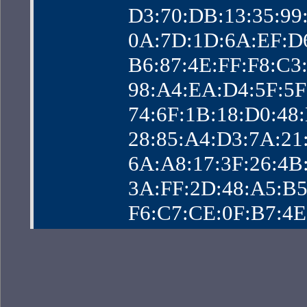
                D3:70:DB:13:
                0A:7D:1D:6A:
                B6:87:4E:FF:F
                98:A4:EA:D4:5
                74:6F:1B:18:D
                28:85:A4:D3:7
                6A:A8:17:3F:2
                3A:FF:2D:48:
                F6:C7:CE:0F:B