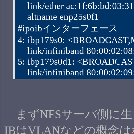
    link/ether ac:1f:6b:bd:03:31 b
    altname enp25s0f1
#ipoibインターフェース
4: ibp179s0: <BROADCAST,M
    link/infiniband 80:00:02:08
5: ibp179s0d1: <BROADCAST
    link/infiniband 80:00:02:09
まずNFSサーバ側に生えたIF
IBはVLANなどの概