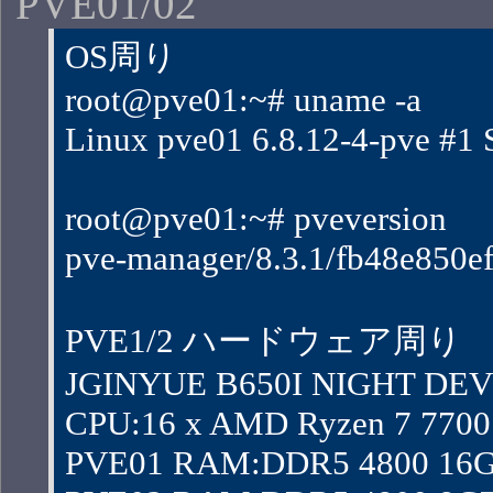
PVE01/02
OS周り
root@pve01:~# uname -a
Linux pve01 6.8.12-4-pve 
root@pve01:~# pveversion
pve-manager/8.3.1/fb48e850ef
PVE1/2 ハードウェア周り
JGINYUE B650I NIGHT DEV
CPU:16 x AMD Ryzen 7 7700 8
PVE01 RAM:DDR5 4800 16G