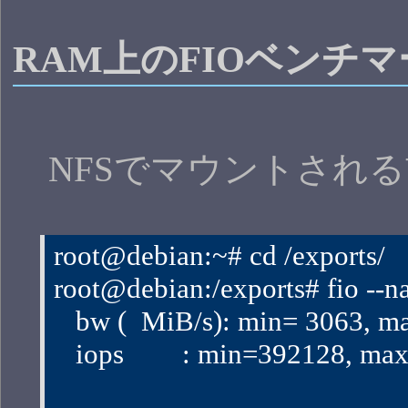
RAM上のFIOベンチマ
NFSでマウントされる
root@debian:~# cd /exports/
root@debian:/exports# fio --n
   bw (  MiB/s): min= 3063, 
   iops        : min=392128,