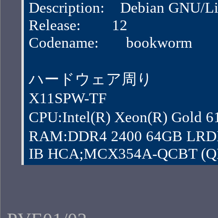
Description:    Debian GNU/
Release:        12
Codename:       bookworm
ハードウェア周り
X11SPW-TF
CPU:Intel(R) Xeon(R) Gol
RAM:DDR4 2400 64GB LRD
IB HCA;MCX354A-QCBT (QDR