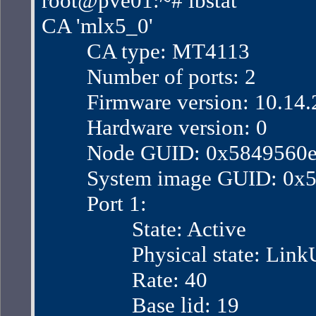
root@pve01:~# ibstat
CA 'mlx5_0'
        CA type: MT4113
        Number of ports: 2
        Firmware version: 10.14
        Hardware version: 0
        Node GUID: 0x584956
        System image GUID: 0
        Port 1:
                State: Active
                Physical state: Lin
                Rate: 40
                Base lid: 19