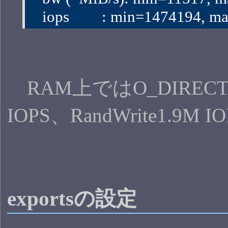
   iops        : min=1474194
RAM上ではO_DIRECTがな
IOPS、RandWrite1.9M
exportsの設定