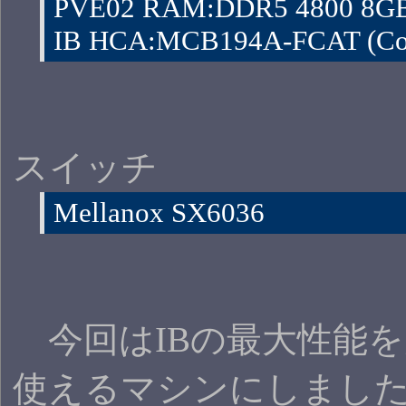
PVE02 RAM:DDR5 4800 8GB
IB HCA:MCB194A-FCAT (Con
スイッチ
Mellanox SX6036
今回はIBの最大性能を
使えるマシンにしまし