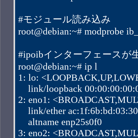
#モジュール読み込み
root@debian:~# modprobe ib_
#ipoibインターフェース
root@debian:~# ip l
1: lo: <LOOPBACK,UP,LOWER
    link/loopback 00:00:00:00
2: eno1: <BROADCAST,MULTI
    link/ether ac:1f:6b:bd:03:30 b
    altname enp25s0f0
3: eno2: <BROADCAST,MULTI