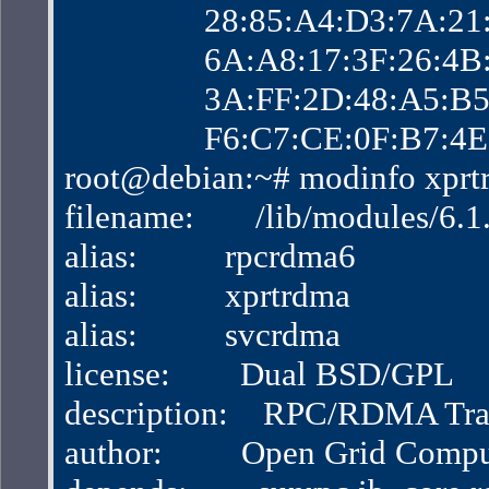
                28:85:A4:D3:7
                6A:A8:17:3F:2
                3A:FF:2D:48:
                F6:C7:CE:0F:B
root@debian:~# modinfo xprt
filename:       /lib/modules/
alias:          rpcrdma6
alias:          xprtrdma
alias:          svcrdma
license:        Dual BSD/GPL
description:    RPC/RDMA Tra
author:         Open Grid Com