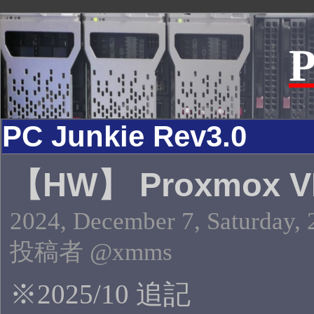
P
PC Junkie Rev3.0
【HW】 Proxmox V
2024, December 7, Saturday, 
投稿者 @xmms
※2025/10 追記