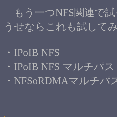
もう一つNFS関連で試
うせならこれも試して
・IPoIB NFS
・IPoIB NFS マルチパス
・NFSoRDMAマルチパ