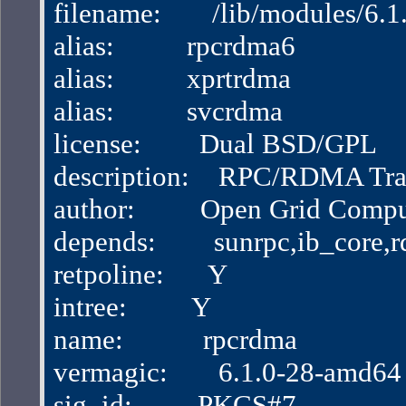
filename:       /lib/modules/
alias:          rpcrdma6
alias:          xprtrdma
alias:          svcrdma
license:        Dual BSD/GPL
description:    RPC/RDMA Tra
author:         Open Grid Com
depends:        sunrpc,ib_core
retpoline:      Y
intree:         Y
name:           rpcrdma
vermagic:       6.1.0-28-amd
sig_id:         PKCS#7