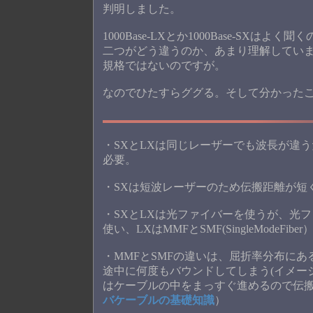
判明しました。
1000Base-LXとか1000Base-S
二つがどう違うのか、あまり理解してい
規格ではないのですが。
なのでひたすらググる。そして分かった
・SXとLXは同じレーザーでも波長が違
必要。
・SXは短波レーザーのため伝搬距離が短
・SXとLXは光ファイバーを使うが、光ファイバー
使い、LXはMMFとSMF(SingleModeFib
・MMFとSMFの違いは、屈折率分布に
途中に何度もバウンドしてしまう(イメー
はケーブルの中をまっすぐ進めるので伝搬
バケーブルの基礎知識
）