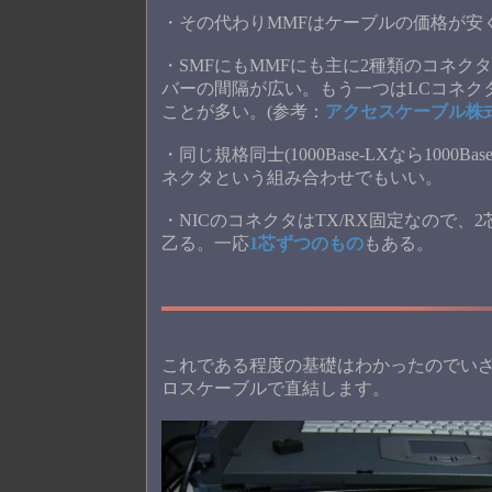
・その代わりMMFはケーブルの価格が安
・SMFにもMMFにも主に2種類のコネク
バーの間隔が広い。もう一つはLCコネク
ことが多い。(参考：
アクセスケーブル株
・同じ規格同士(1000Base-LXなら100
ネクタという組み合わせでもいい。
・NICのコネクタはTX/RX固定なので
乙る。一応
1芯ずつのもの
もある。
これである程度の基礎はわかったのでいざ
ロスケーブルで直結します。