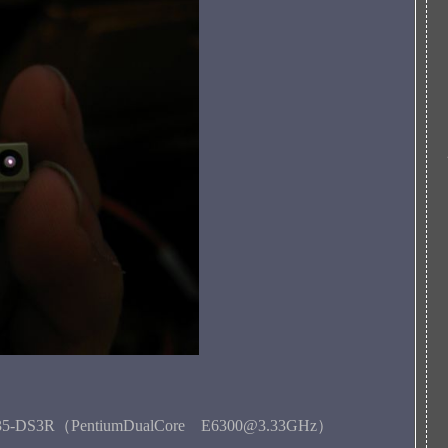
35-DS3R（PentiumDualCore E6300@3.33GHz）