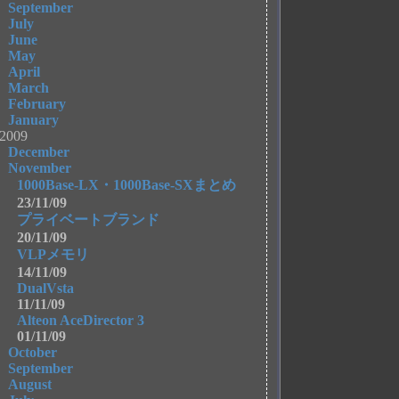
September
July
June
May
April
March
February
January
2009
December
November
1000Base-LX・1000Base-SXまとめ
23/11/09
プライベートブランド
20/11/09
VLPメモリ
14/11/09
DualVsta
11/11/09
Alteon AceDirector 3
01/11/09
October
September
August