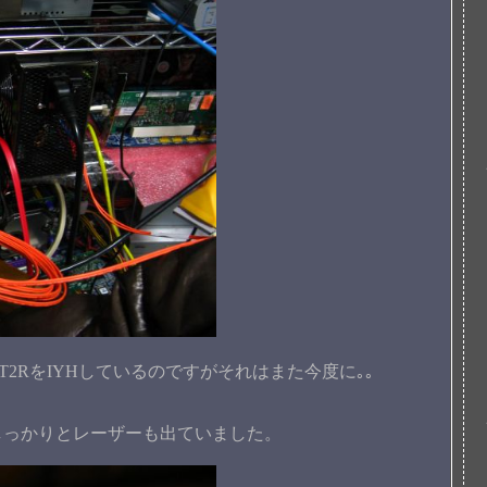
48-T2RをIYHしているのですがそれはまた今度に｡｡
しっかりとレーザーも出ていました。