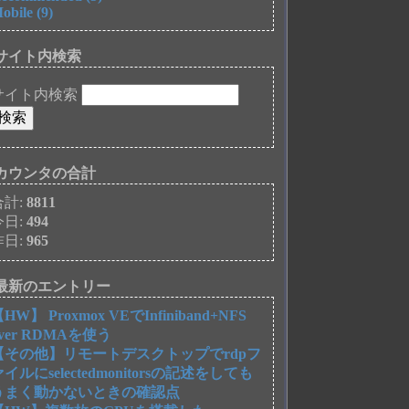
obile (9)
サイト内検索
サイト内検索
カウンタの合計
合計:
8811
今日:
494
昨日:
965
最新のエントリー
HW】 Proxmox VEでInfiniband+NFS
over RDMAを使う
【その他】リモートデスクトップでrdpフ
ァイルにselectedmonitorsの記述をしても
うまく動かないときの確認点