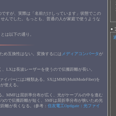
Xはよく聞くのですが、実際は「名前だけしっています」状態でこの
ませんでした。もっとも、普通の人が家庭で使うような
ことは以下の通り。
うため互換性はない。変換するには
メディアコンバータ
が
く、LXは長波レーザーを使うので伝搬距離が長い。
には2種類ある。SXはMMF(MultiModeFiber)を
er）が使える。
ある。MMFは屈折率分布が広く、光がケーブルの中を進む
ジ)ので伝搬距離が短く、SMFは屈折率分布が狭いため光
距離が長くなる。(参考：
住友電工Optigate：光ファイ