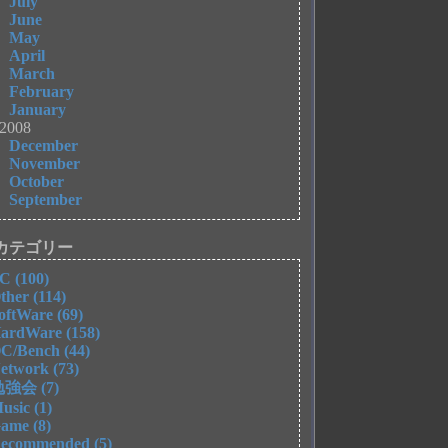
July
June
May
April
March
February
January
2008
December
November
October
September
カテゴリー
C (100)
ther (114)
oftWare (69)
ardWare (158)
C/Bench (44)
etwork (73)
強会 (7)
usic (1)
ame (8)
ecommended (5)