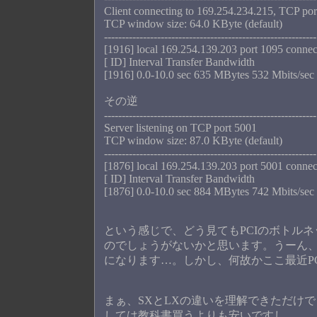
Client connecting to 169.254.234.215, TCP po
TCP window size: 64.0 KByte (default)
------------------------------------------------------------
[1916] local 169.254.139.203 port 1095 conne
[ ID] Interval Transfer Bandwidth
[1916] 0.0-10.0 sec 635 MBytes 532 Mbits/sec
その逆
------------------------------------------------------------
Server listening on TCP port 5001
TCP window size: 87.0 KByte (default)
------------------------------------------------------------
[1876] local 169.254.139.203 port 5001 conne
[ ID] Interval Transfer Bandwidth
[1876] 0.0-10.0 sec 884 MBytes 742 Mbits/sec
という感じで、どう見てもPCIのボトルネッ
のでしょうがないかと思います。うーん、
になります…。しかし、何故かここ最近PC
まぁ、SXとLXの違いを理解できただけ
しては教科書買うよりも安いですし。