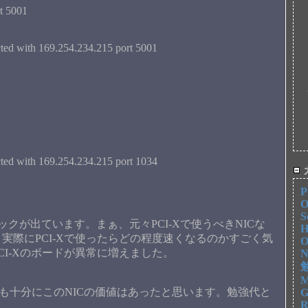
rt 5001
cted with 169.254.234.215 port 5001
cted with 169.254.234.215 port 1034
P
O
S
クが出ています。まぁ、元々PCI-Xで使うべきNICな
H
実際にPCI-Xで使ったらどの程度速くなるのかすごく気
O
I-Xのボードが異常に増えました。
N
勉
M
でも十分にこのNICの価値はあったと思います。勉強代と
G
R