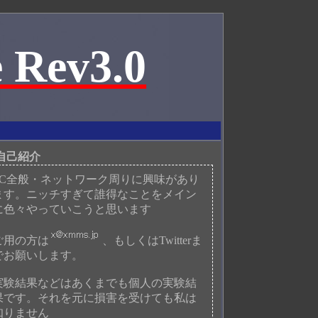
 Rev3.0
自己紹介
PC全般・ネットワーク周りに興味があり
ます。ニッチすぎて誰得なことをメイン
に色々やっていこうと思います
ご用の方は
、もしくはTwitterま
でお願いします。
実験結果などはあくまでも個人の実験結
果です。それを元に損害を受けても私は
知りません