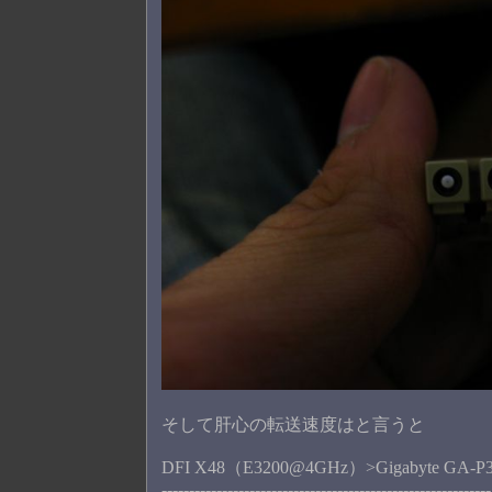
そして肝心の転送速度はと言うと
DFI X48（E3200@4GHz）>Gigabyte GA-P
------------------------------------------------------------